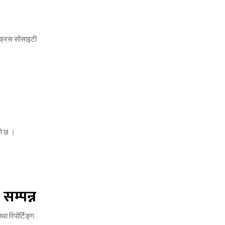
डक्रस सोसाइटी
को छ ।
 सम्पन्न
ा रिपोर्टिङ्ग