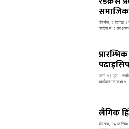
रेडक्रस प
समाजिक सं
वीरगंज, २ बैशाख । 
प्रदेश नं. २ का अध्य
प्रारम्भिक
पढाइसिपम
पर्सा, १३ पुस । पर्स
कार्यक्रमले कक्षा १
लैंगिक हिं
वीरगंज, १६ कात्तिक 