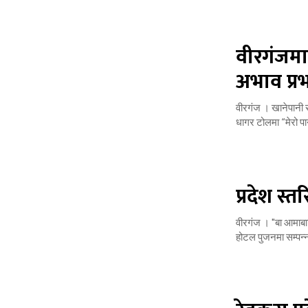
वीरगंजमा 
अभाव प्र
वीरगंज । खानेपानी स
धागर टोलमा “मेरो पान
प्रदेश स्त
वीरगंज । "बा आमाबाट 
होटल पुजनमा सम्पन्