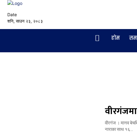
Date
शनि, साउन २३, २०८३
हाेम
सम
वीरगंजमा 
वीरगंज । मानव बेचबिख
नाराका साथ १६...