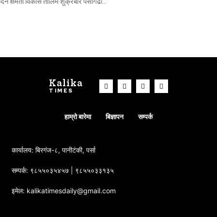
दिने क्षमता विकास तालिम शुक्रबार पर्सागढी...
Kalika
TIMES
हाम्रो बारेमा
बिज्ञापन
सम्पर्क
कार्यालय: बिरगंज-८, पानीटंकी, पर्सा
सम्पर्क: ९८५५०३५४५७ | ९८५५०३३१३५
इमेल: kalikatimesdaily@gmail.com