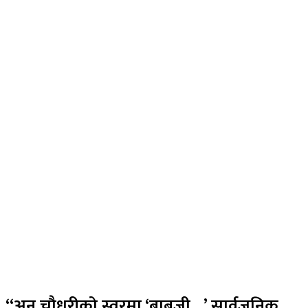
“अनु चौधरीको स्वरमा ‘बाबुजी…’ सार्वजनिक,