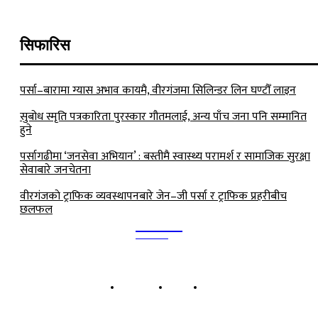
सिफारिस
पर्सा–बारामा ग्यास अभाव कायमै, वीरगंजमा सिलिन्डर लिन घण्टौँ लाइन
सुबोध स्मृति पत्रकारिता पुरस्कार गौतमलाई, अन्य पाँच जना पनि सम्मानित
हुने
पर्सागढीमा ‘जनसेवा अभियान’ : बस्तीमै स्वास्थ्य परामर्श र सामाजिक सुरक्षा
सेवाबारे जनचेतना
वीरगंजकाे ट्राफिक व्यवस्थापनबारे जेन–जी पर्सा र ट्राफिक प्रहरीबीच
छलफल
Kalika
TIMES
हाम्रो बारेमा
बिज्ञापन
सम्पर्क