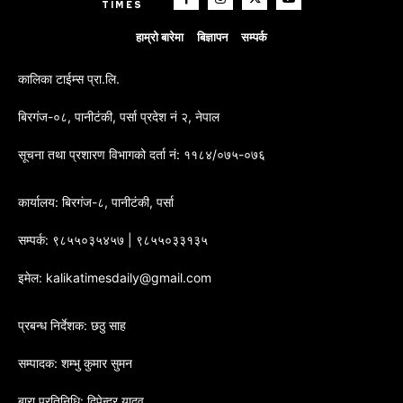
TIMES
हाम्रो बारेमा
बिज्ञापन
सम्पर्क
कालिका टाईम्स प्रा.लि.
बिरगंज-०८, पानीटंकी, पर्सा प्रदेश नं २, नेपाल
सूचना तथा प्रशारण विभागको दर्ता नं: ११८४/०७५-०७६
कार्यालय: बिरगंज-८, पानीटंकी, पर्सा
सम्पर्क: ९८५५०३५४५७ | ९८५५०३३१३५
इमेल: kalikatimesdaily@gmail.com
प्रबन्ध निर्देशक: छठु साह
सम्पादक: शम्भु कुमार सुमन
बारा प्रतिनिधि: दिपेन्द्र यादव