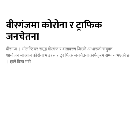
वीरगंजमा कोरोना र ट्राफिक
जनचेतना
वीरगंज । भोलन्टियर समूह वीरगंज र वातावरण जिउने आधारको संयुक्त
आयोजनामा आज काेरोना भाइरस र ट्राफिक जनचेतना कार्यक्रम सम्पन्न भएकाे छ
। हालै विश्व भरी...