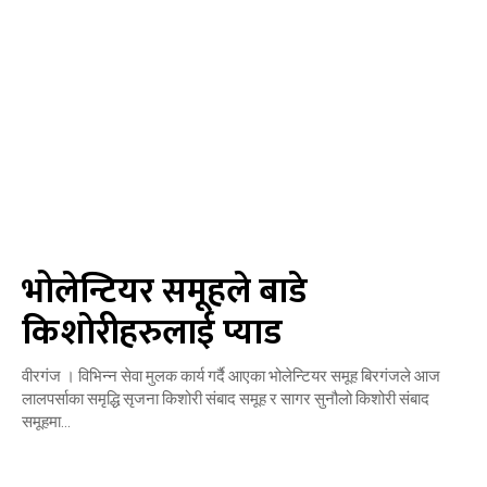
भोलेन्टियर समूहले बाडे
किशाेरीहरुलाई प्याड
वीरगंज । विभिन्न सेवा मुलक कार्य गर्दै आएका भोलेन्टियर समूह बिरगंजले आज
लालपर्साका समृद्धि सृजना किशोरी संबाद समूह र सागर सुनौलो किशोरी संबाद
समूहमा...