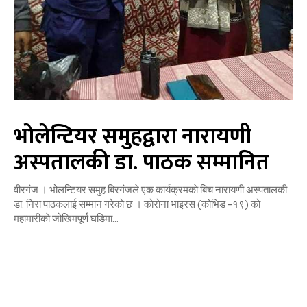
भाेलेन्टियर समुहद्वारा नारायणी
अस्पतालकी डा. पाठक सम्मानित
वीरगंज । भोलन्टियर समुह बिरगंजले एक कार्यक्रमकाे बिच नारायणी अस्पतालकी
डा. निरा पाठकलाई सम्मान गरेकाे छ । काेराेना भाइरस (कोभिड -१९) काे
महामारीकाे जोखिमपूर्ण घडिमा...