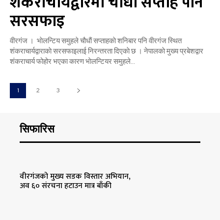
शंकराचार्यद्वारमा चाैधाैं सप्ताह पनि
सरसफाइ
वीरगंज । भाेलन्टिय समुहले चाैधाैं सप्ताहकाे शनिबार पनि वीरगंज स्थित
शंकराचार्यद्वाराकाे सरसफाइलाई निरन्तरता दिएकाे छ । नेपालकाे मुख्य प्रबेशद्वार
शंकराचार्य फोहोर भएका कारण भाेलन्टियर समुहले...
1
2
3
सिफारिस
वीरगंजको मुख्य सडक विस्तार अभियान,
अव ६० संरचना हटाउन मात्र बाँकी