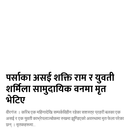
पर्साका असई शक्ति राम र युवती
शर्मिला सामुदायिक वनमा मृत
भेटिए
वीरगंज । करिब एक महिनादेखि सम्पर्कविहीन रहेका सशस्त्र प्रहरी बलका एक
असई र एक युवती काभ्रेपलाञ्चोकमा रुखमा झुण्डिएको अवस्थामा मृत फेला परेका
छन् । मृतकहरूमा...