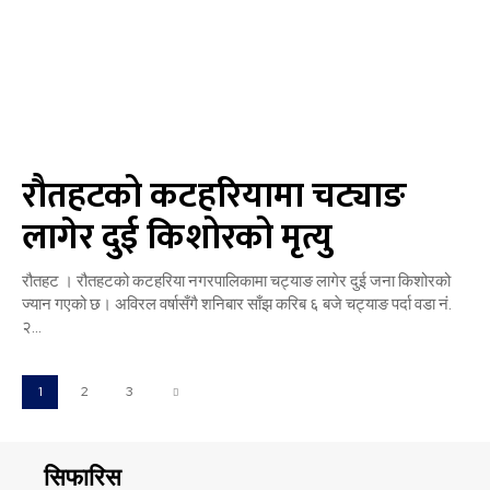
रौतहटको कटहरियामा चट्याङ
लागेर दुई किशोरको मृत्यु
रौतहट । रौतहटको कटहरिया नगरपालिकामा चट्याङ लागेर दुई जना किशोरको
ज्यान गएको छ। अविरल वर्षासँगै शनिबार साँझ करिब ६ बजे चट्याङ पर्दा वडा नं.
२...
1
2
3
सिफारिस