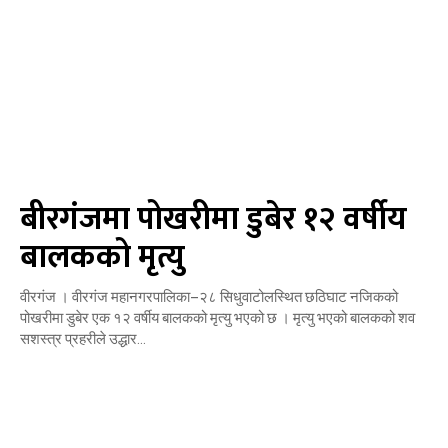
बीरगंजमा पोखरीमा डुबेर १२ वर्षीय
बालकको मृत्यु
वीरगंज । वीरगंज महानगरपालिका–२८ सिधुवाटोलस्थित छठिघाट नजिकको
पोखरीमा डुबेर एक १२ वर्षीय बालकको मृत्यु भएको छ । मृत्यु भएको बालकको शव
सशस्त्र प्रहरीले उद्धार...