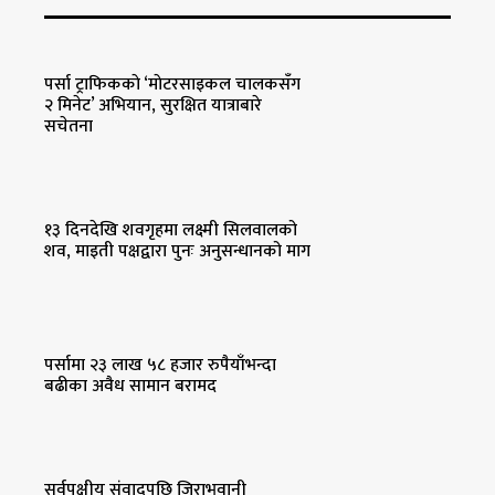
पर्सा ट्राफिककाे ‘माेटरसाइकल चालकसँग
२ मिनेट’ अभियान, सुरक्षित यात्राबारे
सचेतना
१३ दिनदेखि शवगृहमा लक्ष्मी सिलवालको
शव, माइती पक्षद्वारा पुनः अनुसन्धानको माग
पर्सामा २३ लाख ५८ हजार रुपैयाँभन्दा
बढीका अवैध सामान बरामद
सर्वपक्षीय संवादपछि जिराभवानी