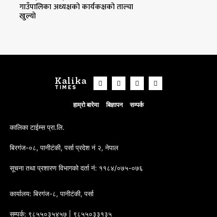
गाउँपालिका अध्यक्षको कार्यकक्षको ताल्चा
खुल्यो
Kalika
TIMES
हाम्रो बारेमा
बिज्ञापन
सम्पर्क
कालिका टाईम्स प्रा.लि.
बिरगंज-०८, पानीटंकी, पर्सा प्रदेश नं २, नेपाल
सूचना तथा प्रशारण विभागको दर्ता नं: ११८४/०७५-०७६
कार्यालय: बिरगंज-८, पानीटंकी, पर्सा
सम्पर्क: ९८५५०३५४५७ | ९८५५०३३१३५