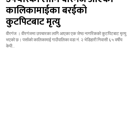
कालिकामाईका बरईको
कुटपिटबाट मृत्यु
वीरगंज । वीरगंजमा उपचारका लागि आएका एक जेष्ठ नागरिकको कुटपिटबाट मृत्यु
भएको छ। पर्साको कालिकामाई गाउँपालिका वडा नं. २ भेडिहारी निवासी ६५ वर्षीय
केपी...