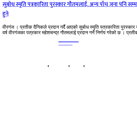
सुबोध स्मृति पत्रकारिता पुरस्कार गौतमलाई, अन्य पाँच जना पनि सम्
हुने
वीरगंज । प्रतीक दैनिकले प्रदान गर्दै आएको सुबोध स्मृति पत्रकारिता पुरस्कार
वर्ष वीरगंजका पत्रकार महेशचन्द्र गौतमलाई प्रदान गर्ने निर्णय गरेको छ । प्रतीक
Kalika
TIMES
हाम्रो बारेमा
बिज्ञापन
सम्पर्क
कालिका टाईम्स प्रा.लि.
बिरगंज-०८, पानीटंकी, पर्सा प्रदेश नं २, नेपाल
सूचना तथा प्रशारण विभागको दर्ता नं: ११८४/०७५-०७६
कार्यालय: बिरगंज-८, पानीटंकी, पर्सा
सम्पर्क: ९८५५०३५४५७ | ९८५५०३३१३५
इमेल: kalikatimesdaily@gmail.com