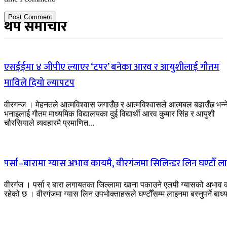
थप समाचार
एसईईमा ४ जीपीए ल्याएर ‘टपर’ बनेका आरव र आयुशीलाई गौतम
माविले दियो ल्यापटप
वीरगन्ज । मेहनतले आत्मविश्वास जगाउँछ र आत्मविश्वासले आत्मबल बढाउँछ भन्न
भनाइलाई गौतम माध्यमिक विद्यालयका दुई विद्यार्थी आरव कुमार सिंह र आयुशी
चौरसियाले व्यवहारमै प्रमाणित...
पर्सा–बारामा ग्यास अभाव कायमै, वीरगंजमा सिलिन्डर लिन घण्टौँ ल
वीरगंज । पर्सा र बारा लगायतका जिल्लामा खाना पकाउने एलपी ग्यासको अभाव 
रहेको छ । वीरगंजमा ग्यास लिन उपभोक्ताहरूले घण्टौँसम्म लाइनमा बस्नुपर्ने बाध्य