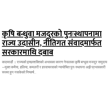
कृषि बन्धुवा मजदुरको पुनःस्थापनामा
राज्य उदासीन, नीतिगत संवादमार्फत
सरकारमाथि दबाब
काठमाडौं । राज्यको इच्छाशक्तिको अभावका कारण नेपालका कृषि बन्धुवा मजदुर समुदाय
—मुक्त कमैया, हलिया, कमलरी र हरवाचरवाको न्यायोचित पुनःस्थापना अझै प्रभावकारी
रूपमा हुन नसकेको निष्कर्ष...