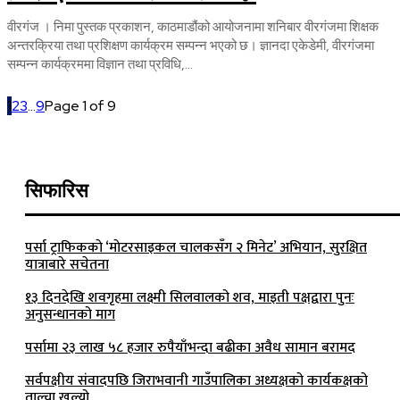
वीरगंज । निमा पुस्तक प्रकाशन, काठमाडौंको आयोजनामा शनिबार वीरगंजमा शिक्षक
अन्तरक्रिया तथा प्रशिक्षण कार्यक्रम सम्पन्न भएको छ। ज्ञानदा एकेडेमी, वीरगंजमा
सम्पन्न कार्यक्रममा विज्ञान तथा प्रविधि,...
1
2
3
...
9
Page 1 of 9
सिफारिस
पर्सा ट्राफिककाे ‘माेटरसाइकल चालकसँग २ मिनेट’ अभियान, सुरक्षित
यात्राबारे सचेतना
१३ दिनदेखि शवगृहमा लक्ष्मी सिलवालको शव, माइती पक्षद्वारा पुनः
अनुसन्धानको माग
पर्सामा २३ लाख ५८ हजार रुपैयाँभन्दा बढीका अवैध सामान बरामद
सर्वपक्षीय संवादपछि जिराभवानी गाउँपालिका अध्यक्षको कार्यकक्षको
ताल्चा खुल्यो