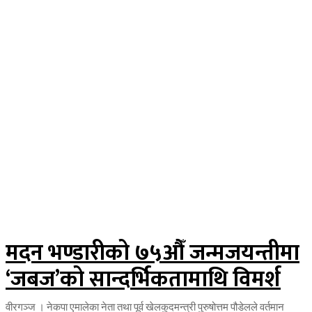
मदन भण्डारीको ७५औँ जन्मजयन्तीमा
‘जबज’को सान्दर्भिकतामाथि विमर्श
वीरगञ्ज । नेकपा एमालेका नेता तथा पूर्व खेलकुदमन्त्री पुरुषोत्तम पौडेलले वर्तमान