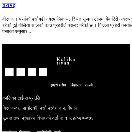
बरामद
वीरगंज । पर्साको पर्सागढी नगरपालिका–३ स्थित सृजना टोलमा बेवारिसे अवस्था
रहेको दुई गोलिया सालको काठ प्रहरीले बरामद गरेको छ । जिल्ला प्रहरी कार्य
पर्साका अनुसार...
Kalika
TIMES
हाम्रो बारेमा
बिज्ञापन
सम्पर्क
कालिका टाईम्स प्रा.लि.
बिरगंज-०८, पानीटंकी, पर्सा प्रदेश नं २, नेपाल
सूचना तथा प्रशारण विभागको दर्ता नं: ११८४/०७५-०७६