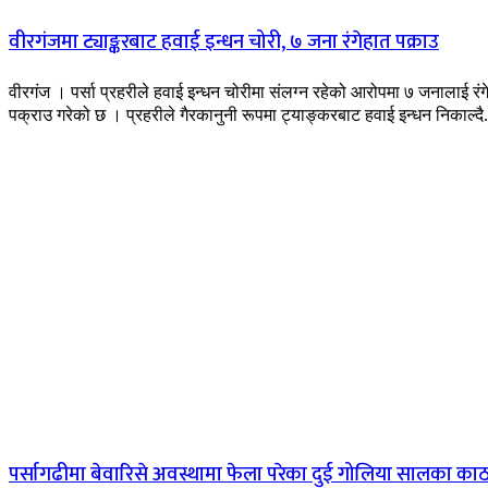
वीरगंजमा ट्याङ्करबाट हवाई इन्धन चोरी, ७ जना रंगेहात पक्राउ
वीरगंज । पर्सा प्रहरीले हवाई इन्धन चोरीमा संलग्न रहेको आरोपमा ७ जनालाई रंग
पक्राउ गरेको छ । प्रहरीले गैरकानुनी रूपमा ट्याङ्करबाट हवाई इन्धन निकाल्दै.
पर्सागढीमा बेवारिसे अवस्थामा फेला परेका दुई गोलिया सालका का