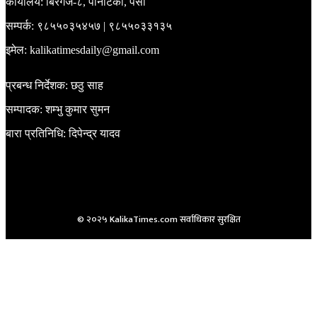
कार्यालय: बिरगंज-८, पानीटंकी, पर्सा
सम्पर्क: ९८५५०३५४५७ | ९८५५०३३१३५
इमेल: kalikatimesdaily@gmail.com
प्रबन्ध निर्देशक: छठु साह
सम्पादक: शम्भु कुमार सुमन
बारा प्रतिनिधि: दिपेन्द्र यादव
© २०२५ KalikaTimes.com सर्वाधिकार सुरक्षित