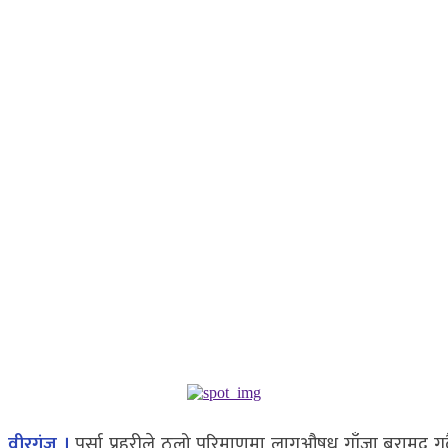
वीरगंज ।
पर्सा प्रहरीले ठूलो परिमाणमा लागूऔषध गाँजा बरामद गर्द