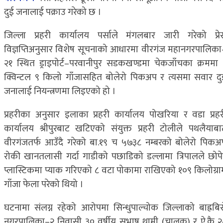
दुई जनालाई पक्राउ गरेको छ ।
जिल्ला प्रहरी कार्यालय पर्साले मंगलबार जारी गरेको प्रे
विज्ञप्तिअनुसार विशेष सूचनाको आधारमा वीरगंज महानगरपालिका
२१ स्थित ड्राइपोर्ट–परवानीपुर सडकखण्डमा चेकजाँचका क्रममा 
क्विन्टल ९ किलो गाँजासहित बोलेरो पिकअप र त्यसमा सवार दु
जनालाई नियन्त्रणमा लिइएको हो ।
प्रहरीका अनुसार इलाका प्रहरी कार्यालय पोखरिया र वडा प्रहर
कार्यालय श्रीपुरबाट खटिएको संयुक्त प्रहरी टोलीले पथलैयाबा
वीरगंजतर्फ आउँदै गरेको बा.१९ च ५७३८ नम्बरको बोलेरो पिकअ
रोकी खानतलासी गर्दा गाडीको पछाडिको डल्लामा त्रिपालले छोपे
प्लास्टिकमा प्याक गरिएको ८ वटा पोकामा राखिएको १०९ किलोग्रा
गाँजा फेला परेको थियो ।
घटनामा संलग्न रहेको आरोपमा सिन्धुपाल्चोक जिल्लाको बाह्रबिस
नगरपालिका–२ निवासी ३० वर्षीय सुभाष थामी (चालक) र ऐ.कै २