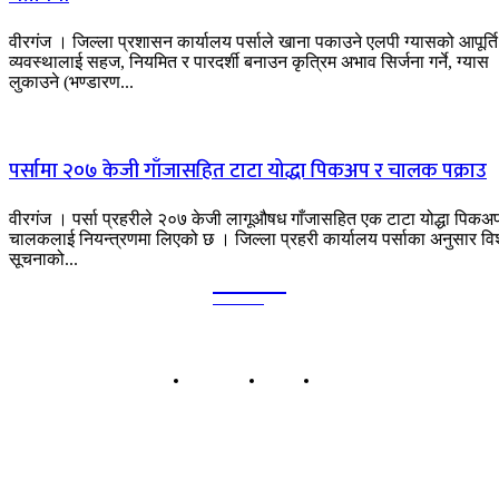
वीरगंज । जिल्ला प्रशासन कार्यालय पर्साले खाना पकाउने एलपी ग्यासको आपूर्ति
व्यवस्थालाई सहज, नियमित र पारदर्शी बनाउन कृत्रिम अभाव सिर्जना गर्ने, ग्यास
लुकाउने (भण्डारण...
पर्सामा २०७ केजी गाँजासहित टाटा योद्धा पिकअप र चालक पक्राउ
वीरगंज । पर्सा प्रहरीले २०७ केजी लागूऔषध गाँजासहित एक टाटा योद्धा पिकअ
चालकलाई नियन्त्रणमा लिएको छ । जिल्ला प्रहरी कार्यालय पर्साका अनुसार विशेष
सूचनाको...
Kalika
TIMES
हाम्रो बारेमा
बिज्ञापन
सम्पर्क
कालिका टाईम्स प्रा.लि.
बिरगंज-०८, पानीटंकी, पर्सा प्रदेश नं २, नेपाल