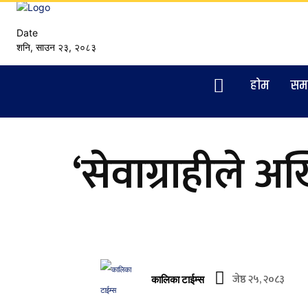
Date
शनि, साउन २३, २०८३
हाेम
सम
‘सेवाग्राहीले अख
जेष्ठ २५, २०८३
कालिका टाईम्स