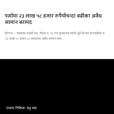
पर्सामा २३ लाख ५८ हजार रुपैयाँभन्दा बढीका अवैध
सामान बरामद
वीरगंज । सशस्त्र प्रहरी बल, नेपाल नं. १३ गण मुख्यालय पर्साले दुई दिनको कारबाहीमा रु.
२३ लाख ५८ हजार ९० बराबरका अवैध सामान तथा...
प्रबन्ध निर्देशक: छठु साह