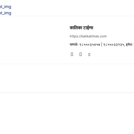
कालिका टाईम्स
https://kalikatimes.com
सम्पर्क: ९८५५०३५४५७ | ९८५५०३३१३५, इमेल