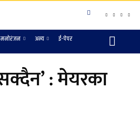
मनोरंजन
अन्य
ई-पेपर
 सक्दैन’ : मेयरका