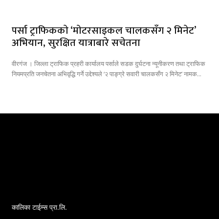
पर्सा ट्राफिककाे ‘माेटरसाइकल चालकसँग २ मिनेट’
अभियान, सुरक्षित यात्राबारे सचेतना
वीरगंज । जिल्ला ट्राफिक प्रहरी कार्यालय पर्साले सडक दुर्घटना न्यूनीकरण तथा ट्राफिक
नियमप्रति जनचेतना अभिवृद्धि गर्ने उद्देश्यले ‘२ पाङ्ग्रे सवारी चालकसँग २ मिनेट’ नामक...
कालिका टाईम्स प्रा.लि.