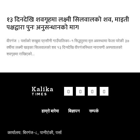
१३ दिनदेखि शवगृहमा लक्ष्मी सिलवालको शव, माइती
पक्षद्वारा पुनः अनुसन्धानको माग
वीरगंज । पर्साको सखुवा प्रसौनी गाउँपालिका–१ सिद्धपुरमा मृत अवस्थामा फेला परेकी ३७
वर्षीया लक्ष्मी खड्का सिलवालको शव १३ दिनदेखि वीरगंजस्थित नारायणी अस्पतालको
शवगृहमा राखिएको...
Kalika
TIMES
हाम्रो बारेमा
बिज्ञापन
सम्पर्क
कार्यालय: बिरगंज-८, पानीटंकी, पर्सा