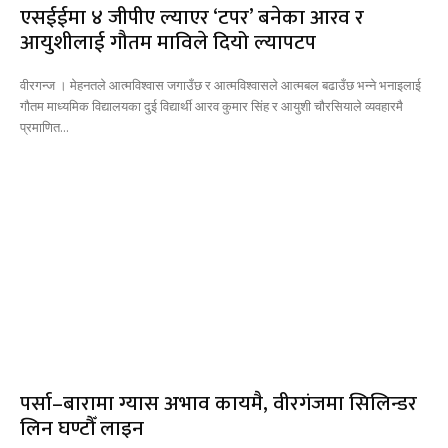
एसईईमा ४ जीपीए ल्याएर ‘टपर’ बनेका आरव र
आयुशीलाई गौतम माविले दियो ल्यापटप
वीरगन्ज । मेहनतले आत्मविश्वास जगाउँछ र आत्मविश्वासले आत्मबल बढाउँछ भन्ने भनाइलाई
गौतम माध्यमिक विद्यालयका दुई विद्यार्थी आरव कुमार सिंह र आयुशी चौरसियाले व्यवहारमै
प्रमाणित...
पर्सा–बारामा ग्यास अभाव कायमै, वीरगंजमा सिलिन्डर
लिन घण्टौँ लाइन