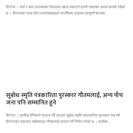
वीरगंज । पर्सा र बारा लगायतका जिल्लामा खाना पकाउने एलपी ग्यासको अभाव कायमै रहेको
छ । वीरगंजमा ग्यास लिन उपभोक्ताहरूले घण्टौँसम्म लाइनमा बस्नुपर्ने बाध्यता...
सुबोध स्मृति पत्रकारिता पुरस्कार गौतमलाई, अन्य पाँच
जना पनि सम्मानित हुने
वीरगंज । प्रतीक दैनिकले प्रदान गर्दै आएको सुबोध स्मृति पत्रकारिता पुरस्कार यस वर्ष
वीरगंजका पत्रकार महेशचन्द्र गौतमलाई प्रदान गर्ने निर्णय गरेको छ । प्रतीक...