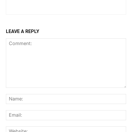
LEAVE A REPLY
Comment:
Na
Ema
Web