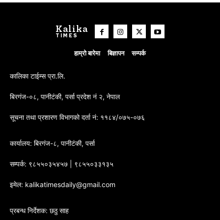
Kalika
TIMES
हाम्रो बारेमा
बिज्ञापन
सम्पर्क
कालिका टाईम्स प्रा.लि.
बिरगंज-०८, पानीटंकी, पर्सा प्रदेश नं २, नेपाल
सूचना तथा प्रशारण विभागको दर्ता नं: ११८४/०७५-०७६
कार्यालय: बिरगंज-८, पानीटंकी, पर्सा
सम्पर्क: ९८५५०३५४५७ | ९८५५०३३१३५
इमेल: kalikatimesdaily@gmail.com
प्रबन्ध निर्देशक: छठु साह