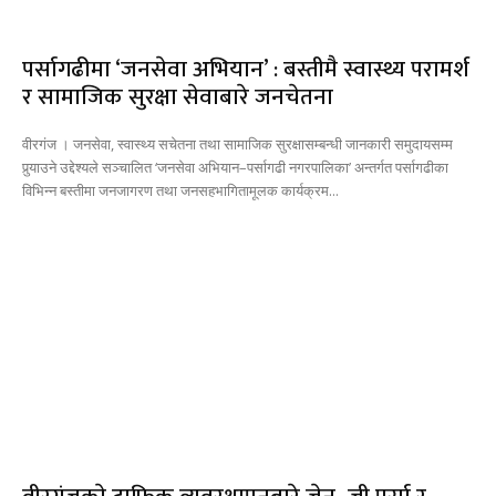
पर्सागढीमा ‘जनसेवा अभियान’ : बस्तीमै स्वास्थ्य परामर्श
र सामाजिक सुरक्षा सेवाबारे जनचेतना
वीरगंज । जनसेवा, स्वास्थ्य सचेतना तथा सामाजिक सुरक्षासम्बन्धी जानकारी समुदायसम्म
पुर्‍याउने उद्देश्यले सञ्चालित ‘जनसेवा अभियान–पर्सागढी नगरपालिका’ अन्तर्गत पर्सागढीका
विभिन्न बस्तीमा जनजागरण तथा जनसहभागितामूलक कार्यक्रम...