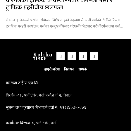
वीरगंजकाे ट्राफिक व्यवस्थापनबारे जेन–जी पर्सा र
ट्राफिक प्रहरीबीच छलफल
वीरगंज । जेन–जी पर्साका संयोजक विशेष साहको नेतृत्वमा जेन–जी पर्साको टोलीले जिल्ला
ट्राफिक प्रहरी कार्यालय, पर्साका प्रमुख दीपेन्द्र श्रेष्ठसँग भेटघाट गरी वीरगंज तथा पर्सा...
Kalika
TIMES
हाम्रो बारेमा
बिज्ञापन
सम्पर्क
कालिका टाईम्स प्रा.लि.
बिरगंज-०८, पानीटंकी, पर्सा प्रदेश नं २, नेपाल
सूचना तथा प्रशारण विभागको दर्ता नं: ११८४/०७५-०७६
कार्यालय: बिरगंज-८, पानीटंकी, पर्सा