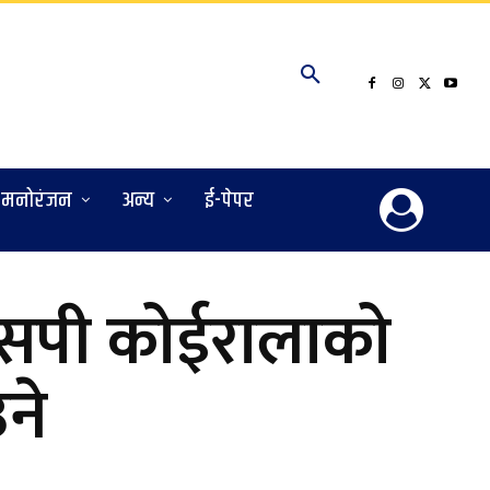
मनोरंजन
अन्य
ई-पेपर
सएसपी कोईरालाको
ने