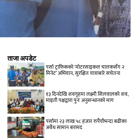
ताजा अपडेट
पर्सा ट्राफिककाे ‘माेटरसाइकल चालकसँग २
मिनेट’ अभियान, सुरक्षित यात्राबारे सचेतना
१३ दिनदेखि शवगृहमा लक्ष्मी सिलवालको शव,
माइती पक्षद्वारा पुनः अनुसन्धानको माग
पर्सामा २३ लाख ५८ हजार रुपैयाँभन्दा बढीका
अवैध सामान बरामद