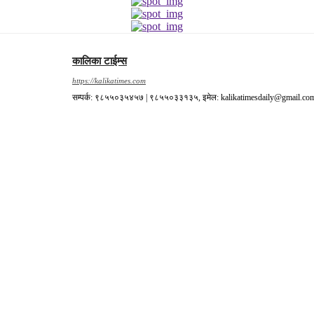
कालिका टाईम्स
https://kalikatimes.com
सम्पर्क: ९८५५०३५४५७ | ९८५५०३३१३५, इमेल: kalikatimesdaily@gmail.co