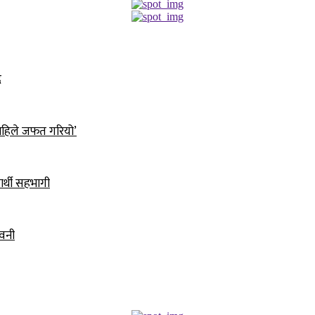
द
ो, अहिले जफत गरियो’
ार्थी सहभागी
ावनी