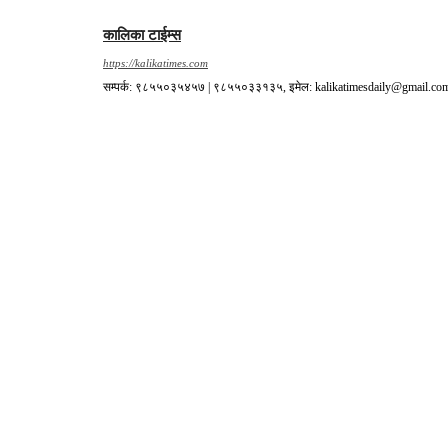
कालिका टाईम्स
https://kalikatimes.com
सम्पर्क: ९८५५०३५४५७ | ९८५५०३३१३५, इमेल: kalikatimesdaily@gmail.co