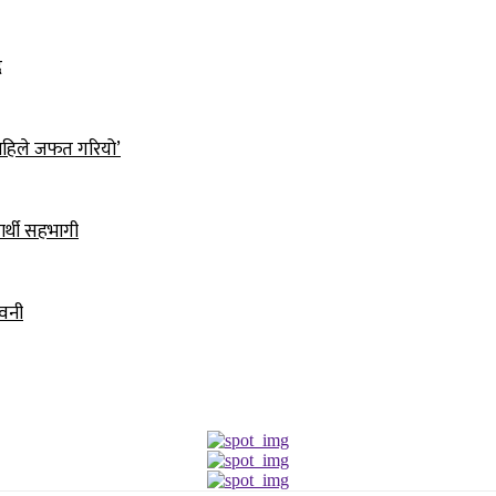
द
ो, अहिले जफत गरियो’
ार्थी सहभागी
ावनी