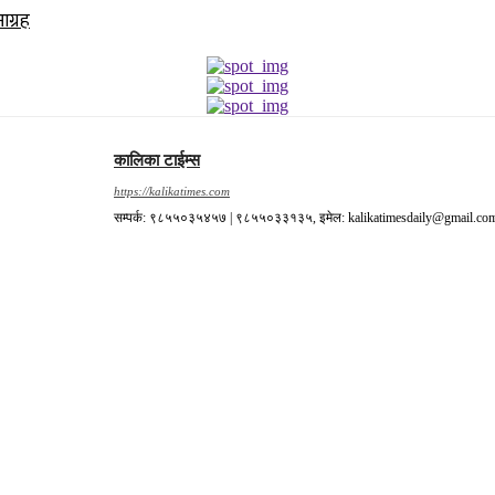
आग्रह
कालिका टाईम्स
https://kalikatimes.com
सम्पर्क: ९८५५०३५४५७ | ९८५५०३३१३५, इमेल: kalikatimesdaily@gmail.co