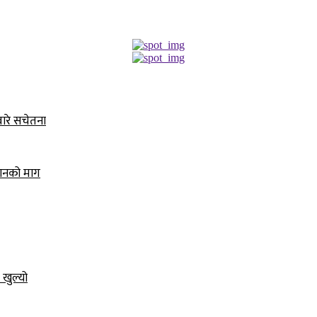
बारे सचेतना
धानको माग
 खुल्यो