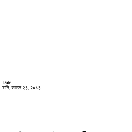
Date
शनि, साउन २३, २०८३
हाेम
समा