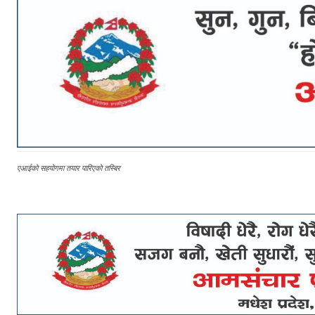
एआईकाे सहयाेगमा तयार पारिएकाे तस्बिर