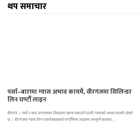
थप समाचार
पर्सा–बारामा ग्यास अभाव कायमै, वीरगंजमा सिलिन्डर
लिन घण्टौँ लाइन
वीरगंज । पर्सा र बारा लगायतका जिल्लामा खाना पकाउने एलपी ग्यासको अभाव कायमै रहेको
छ । वीरगंजमा ग्यास लिन उपभोक्ताहरूले घण्टौँसम्म लाइनमा बस्नुपर्ने बाध्यता...