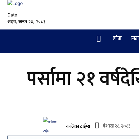
Date
आइत, साउन २४, २०८३
हाेम
सम
पर्सामा २१ वर्षद
बैशाख २८, २०८३
कालिका टाईम्स