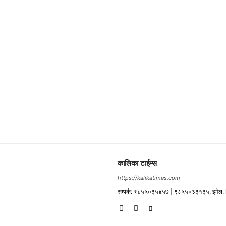
कालिका टाईम्स
https://kalikatimes.com
सम्पर्क: ९८५५०३५४५७ | ९८५५०३३१३५, इमेल