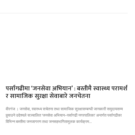
पर्सागढीमा ‘जनसेवा अभियान’ : बस्तीमै स्वास्थ्य परामर्श
र सामाजिक सुरक्षा सेवाबारे जनचेतना
वीरगंज । जनसेवा, स्वास्थ्य सचेतना तथा सामाजिक सुरक्षासम्बन्धी जानकारी समुदायसम्म
पुर्‍याउने उद्देश्यले सञ्चालित ‘जनसेवा अभियान–पर्सागढी नगरपालिका’ अन्तर्गत पर्सागढीका
विभिन्न बस्तीमा जनजागरण तथा जनसहभागितामूलक कार्यक्रम...