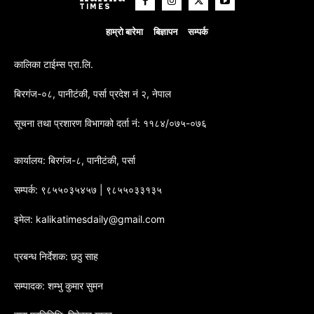
TIMES
हाम्रो बारेमा
बिज्ञापन
सम्पर्क
कालिका टाईम्स प्रा.लि.
बिरगंज-०८, पानीटंकी, पर्सा प्रदेश नं २, नेपाल
सूचना तथा प्रशारण विभागको दर्ता नं: ११८४/०७५-०७६
कार्यालय: बिरगंज-८, पानीटंकी, पर्सा
सम्पर्क: ९८५५०३५४५७ | ९८५५०३३१३५
इमेल: kalikatimesdaily@gmail.com
प्रबन्ध निर्देशक: छठु साह
सम्पादक: शम्भु कुमार सुमन