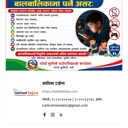
कालिका टाईम्स
https://kalikatimes.com
सम्पर्क: ९८५५०३५४५७ | ९८५५०३३१३५, इमेल:
kalikatimesdaily@gmail.com