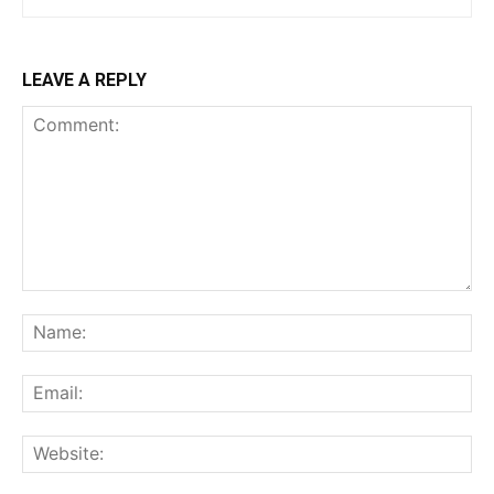
LEAVE A REPLY
Comment:
Na
Ema
Web