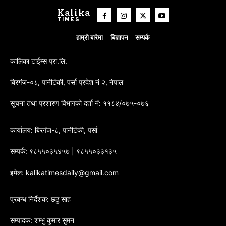
Kalika
TIMES
हाम्रो बारेमा
बिज्ञापन
सम्पर्क
कालिका टाईम्स प्रा.लि.
बिरगंज-०८, पानीटंकी, पर्सा प्रदेश नं २, नेपाल
सूचना तथा प्रशारण विभागको दर्ता नं: ११८४/०७५-०७६
कार्यालय: बिरगंज-८, पानीटंकी, पर्सा
सम्पर्क: ९८५५०३५४५७ | ९८५५०३३१३५
इमेल: kalikatimesdaily@gmail.com
प्रबन्ध निर्देशक: छठु साह
सम्पादक: शम्भु कुमार सुमन