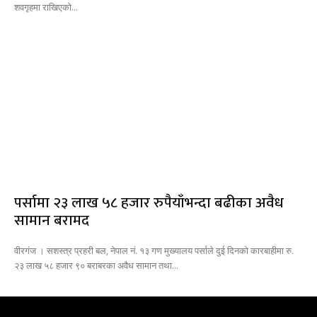
शवगृहमा राखिएको...
पर्सामा २३ लाख ५८ हजार रुपैयाँभन्दा बढीका अवैध
सामान बरामद
वीरगंज । सशस्त्र प्रहरी बल, नेपाल नं. १३ गण मुख्यालय पर्साले दुई दिनको कारबाहीमा रु.
२३ लाख ५८ हजार ९० बराबरका अवैध सामान तथा...