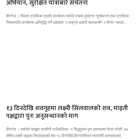
अभियान, सुरक्षित यात्राबारे सचेतना
वीरगंज । जिल्ला ट्राफिक प्रहरी कार्यालय पर्साले सडक दुर्घटना न्यूनीकरण तथा ट्राफिक
नियमप्रति जनचेतना अभिवृद्धि गर्ने उद्देश्यले ‘२ पाङ्ग्रे सवारी चालकसँग २ मिनेट’ नामक...
१३ दिनदेखि शवगृहमा लक्ष्मी सिलवालको शव, माइती
पक्षद्वारा पुनः अनुसन्धानको माग
वीरगंज । पर्साको सखुवा प्रसौनी गाउँपालिका–१ सिद्धपुरमा मृत अवस्थामा फेला परेकी ३७
वर्षीया लक्ष्मी खड्का सिलवालको शव १३ दिनदेखि वीरगंजस्थित नारायणी अस्पतालको