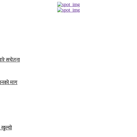
बारे सचेतना
धानको माग
 खुल्यो