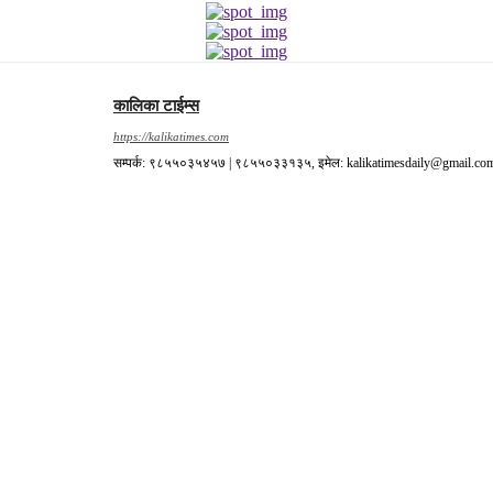
कालिका टाईम्स
https://kalikatimes.com
सम्पर्क: ९८५५०३५४५७ | ९८५५०३३१३५, इमेल: kalikatimesdaily@gmail.co