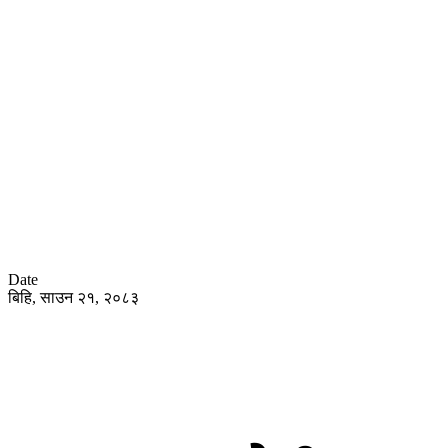
Date
बिहि, साउन २१, २०८३
हाेम
समा