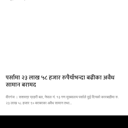
पर्सामा २३ लाख ५८ हजार रुपैयाँभन्दा बढीका अवैध
सामान बरामद
वीरगंज । सशस्त्र प्रहरी बल, नेपाल नं. १३ गण मुख्यालय पर्साले दुई दिनको कारबाहीमा रु.
२३ लाख ५८ हजार ९० बराबरका अवैध सामान तथा...