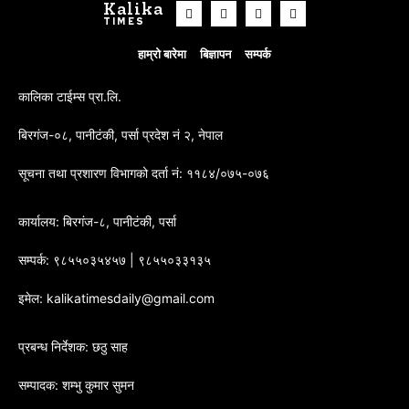
Kalika
TIMES
हाम्रो बारेमा
बिज्ञापन
सम्पर्क
कालिका टाईम्स प्रा.लि.
बिरगंज-०८, पानीटंकी, पर्सा प्रदेश नं २, नेपाल
सूचना तथा प्रशारण विभागको दर्ता नं: ११८४/०७५-०७६
कार्यालय: बिरगंज-८, पानीटंकी, पर्सा
सम्पर्क: ९८५५०३५४५७ | ९८५५०३३१३५
इमेल: kalikatimesdaily@gmail.com
प्रबन्ध निर्देशक: छठु साह
सम्पादक: शम्भु कुमार सुमन