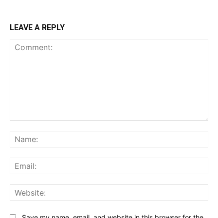
LEAVE A REPLY
Comment:
Na
Ema
Web
Save my name, email, and website in this browser for the