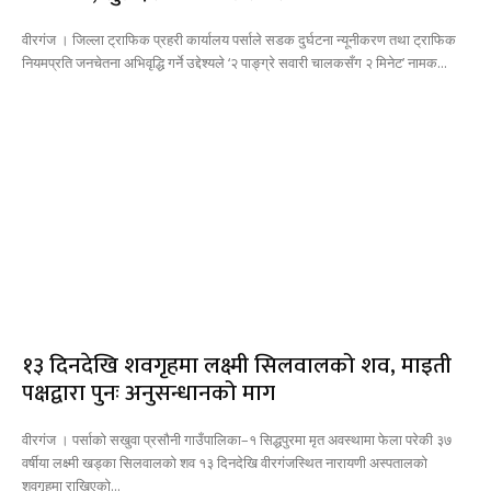
वीरगंज । जिल्ला ट्राफिक प्रहरी कार्यालय पर्साले सडक दुर्घटना न्यूनीकरण तथा ट्राफिक
नियमप्रति जनचेतना अभिवृद्धि गर्ने उद्देश्यले ‘२ पाङ्ग्रे सवारी चालकसँग २ मिनेट’ नामक...
१३ दिनदेखि शवगृहमा लक्ष्मी सिलवालको शव, माइती
पक्षद्वारा पुनः अनुसन्धानको माग
वीरगंज । पर्साको सखुवा प्रसौनी गाउँपालिका–१ सिद्धपुरमा मृत अवस्थामा फेला परेकी ३७
वर्षीया लक्ष्मी खड्का सिलवालको शव १३ दिनदेखि वीरगंजस्थित नारायणी अस्पतालको
शवगृहमा राखिएको...