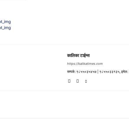
कालिका टाईम्स
https://kalikatimes.com
सम्पर्क: ९८५५०३५४५७ | ९८५५०३३१३५, इमेल