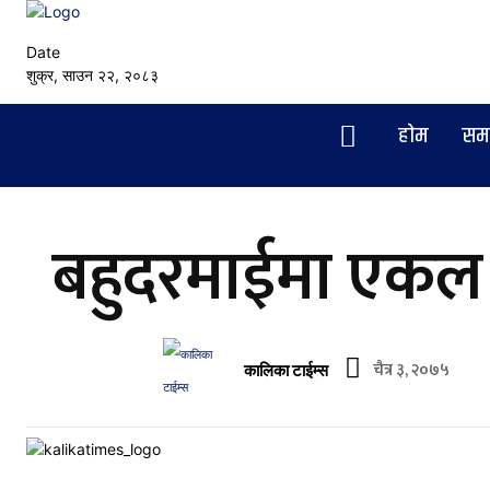
Date
शुक्र, साउन २२, २०८३
हाेम
सम
बहुदरमाईमा एकल म
चैत्र ३, २०७५
कालिका टाईम्स