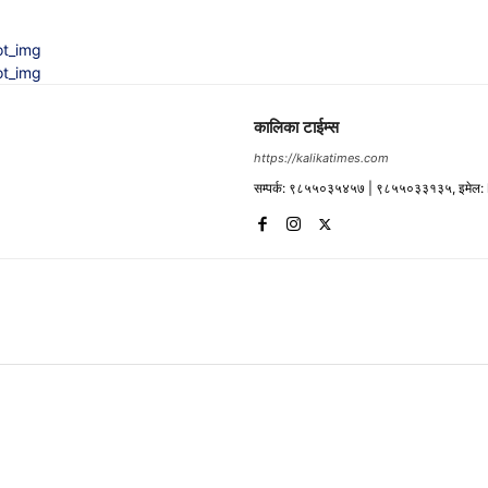
कालिका टाईम्स
https://kalikatimes.com
सम्पर्क: ९८५५०३५४५७ | ९८५५०३३१३५, इमेल