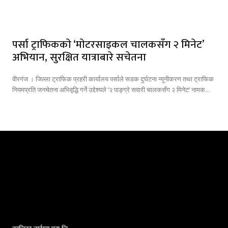
पर्सा ट्राफिककाे ‘माेटरसाइकल चालकसँग २ मिनेट’
अभियान, सुरक्षित यात्राबारे सचेतना
वीरगंज । जिल्ला ट्राफिक प्रहरी कार्यालय पर्साले सडक दुर्घटना न्यूनीकरण तथा ट्राफिक
नियमप्रति जनचेतना अभिवृद्धि गर्ने उद्देश्यले ‘२ पाङ्ग्रे सवारी चालकसँग २ मिनेट’ नामक...