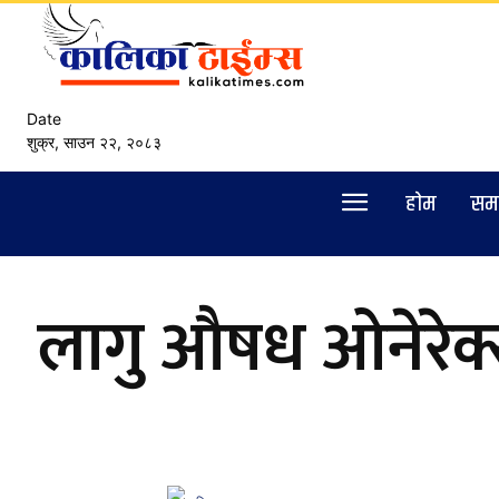
Date
शुक्र, साउन २२, २०८३
हाेम
सम
लागु औषध ओनेरेक