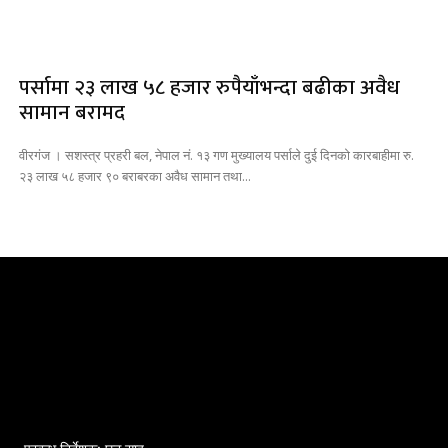
पर्सामा २३ लाख ५८ हजार रुपैयाँभन्दा बढीका अवैध
सामान बरामद
वीरगंज । सशस्त्र प्रहरी बल, नेपाल नं. १३ गण मुख्यालय पर्साले दुई दिनको कारबाहीमा रु.
२३ लाख ५८ हजार ९० बराबरका अवैध सामान तथा...