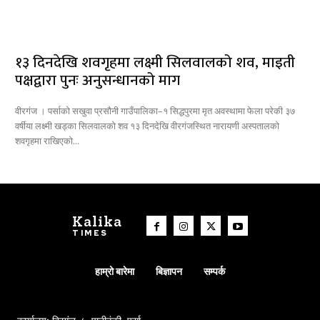
१३ दिनदेखि शवगृहमा लक्ष्मी सिलवालको शव, माइती
पक्षद्वारा पुनः अनुसन्धानको माग
वीरगंज । पर्साको सखुवा प्रसौनी गाउँपालिका–१ सिद्धपुरमा मृत अवस्थामा फेला परेकी ३७
वर्षीया लक्ष्मी खड्का सिलवालको शव १३ दिनदेखि वीरगंजस्थित नारायणी अस्पतालको
शवगृहमा राखिएको...
Kalika
TIMES
हाम्रो बारेमा
बिज्ञापन
सम्पर्क