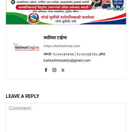
कालिका टाईम्स
https://kalikatimes.com
सम्पर्क: ९८५५०३५४५७ | ९८५५०३३१३५, इमेल:
kalikatimesdaily@gmail.com
LEAVE A REPLY