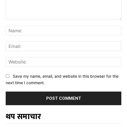
Comment:
Na
Ema
Web
Save my name, email, and website in this browser for the
next time I comment.
थप समाचार