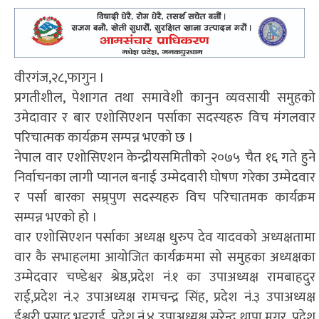
वीरगंज,२८,फागुन ।
प्रगतीशील, पेशागत तथा समावेशी कानुन व्यवसायी समुहको
उमेदावार र बार एशोसिएशन पर्साका सदस्यहरु विच मंगलवार
परिचात्मक कार्यक्रम सम्पन्न भएको छ ।
नेपाल वार एशोसिएशन केन्द्रीयसमितीको २०७५ चैत १६ गते हुने
निर्वाचनका लागी प्यानल बनाई उम्मेदवारी घोषण गरेका उम्मेदवार
र पर्सा बारका सम्र्पुण सदस्यहरु विच परिचातमक कार्यक्रम
सम्पन्न भएको हो ।
वार एशोसिएशन पर्साका अध्यक्ष धुरुप देव यादवको अध्यक्षतामा
वार कै सभाहलमा आयोजित कार्यक्रममा सो समुहका अध्यक्षका
उम्मेदवार चण्डेश्वर श्रेष्ठ,प्रदेश नं.१ का उपाअध्यक्ष रामबाहदुर
राई,प्रदेश नं.२ उपाअध्यक्ष रामचन्द्र सिंह, प्रदेश नं.३ उपाअध्यक्ष
ईश्वरी प्रसाद भट्टराई, प्रदेश नं.४ उपाअध्यक्ष सुरेन्द्र थापा मगर, प्रदेश