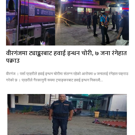
वीरगंजमा ट्याङ्करबाट हवाई इन्धन चोरी, ७ जना रंगेहात
पक्राउ
वीरगंज । पर्सा प्रहरीले हवाई इन्धन चोरीमा संलग्न रहेको आरोपमा ७ जनालाई रंगेहात पक्राउ
गरेको छ । प्रहरीले गैरकानुनी रूपमा ट्याङ्करबाट हवाई इन्धन निकाल्दै...