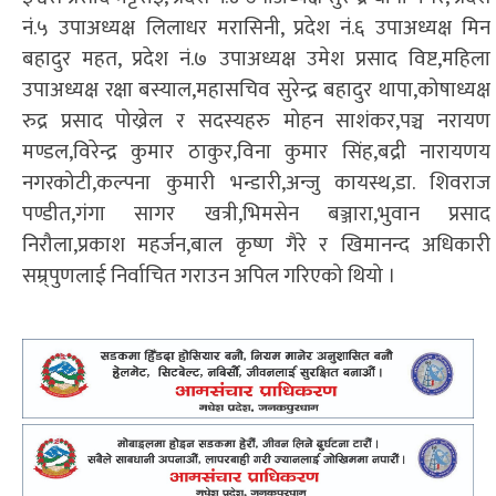
नं.५ उपाअध्यक्ष लिलाधर मरासिनी, प्रदेश नं.६ उपाअध्यक्ष मिन
बहादुर महत, प्रदेश नं.७ उपाअध्यक्ष उमेश प्रसाद विष्ट,महिला
उपाअध्यक्ष रक्षा बस्याल,महासचिव सुरेन्द्र बहादुर थापा,कोषाध्यक्ष
रुद्र प्रसाद पोख्रेल र सदस्यहरु मोहन साशंकर,पञ्च नरायण
मण्डल,विरेन्द्र कुमार ठाकुर,विना कुमार सिंह,बद्री नारायणय
नगरकोटी,कल्पना कुमारी भन्डारी,अन्जु कायस्थ,डा. शिवराज
पण्डीत,गंगा सागर खत्री,भिमसेन बञ्जारा,भुवान प्रसाद
निरौला,प्रकाश महर्जन,बाल कृष्ण गैरे र खिमानन्द अधिकारी
सम्र्पुणलाई निर्वाचित गराउन अपिल गरिएको थियो ।