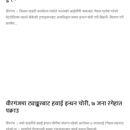
वीरगंज । जिल्ला प्रहरी कार्यालय पर्साले भारतको आईसीपी नाकाबाट नेपाल प्रवेश गरेको
पेट्रोलियम पदार्थ बोकेको ट्याङ्करबाट अनाधिकृत रूपमा इन्धन चोरी गरी बिक्री–वितरण गर्ने
कार्यमा...
वीरगंजमा ट्याङ्करबाट हवाई इन्धन चोरी, ७ जना रंगेहात
पक्राउ
वीरगंज । पर्सा प्रहरीले हवाई इन्धन चोरीमा संलग्न रहेको आरोपमा ७ जनालाई रंगेहात पक्राउ
गरेको छ । प्रहरीले गैरकानुनी रूपमा ट्याङ्करबाट हवाई इन्धन निकाल्दै...