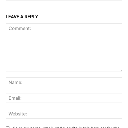
LEAVE A REPLY
Comment:
Na
Ema
Web