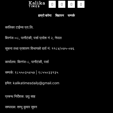
Kalika
TIMES
हाम्रो बारेमा
बिज्ञापन
सम्पर्क
कालिका टाईम्स प्रा.लि.
बिरगंज-०८, पानीटंकी, पर्सा प्रदेश नं २, नेपाल
सूचना तथा प्रशारण विभागको दर्ता नं: ११८४/०७५-०७६
कार्यालय: बिरगंज-८, पानीटंकी, पर्सा
सम्पर्क: ९८५५०३५४५७ | ९८५५०३३१३५
इमेल: kalikatimesdaily@gmail.com
प्रबन्ध निर्देशक: छठु साह
सम्पादक: शम्भु कुमार सुमन