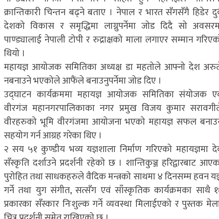
क्रान्तिकारी चिन्तन बढ्ने बताए । नेपाल र भारत सँगसँगै हिडेर दु
देशको विकास र समृद्धिमा लाग्नुपर्नेमा जोड दिदै सो अवसरम
पाण्ड्यालाई नेपाली टोपी र रुद्राक्षको माला लगाएर सम्मान गरिएक
थियो ।
महायज्ञ आयोजक समितिका अध्यक्ष डा महतोले आफ्नो देश अरुल
नबनाउने भएकोले आफैंले बनाउनुपर्नेमा जोड दिए ।
उद्घाटन कार्यक्रममा महायज्ञ आयोजक समितिका संयोजक एव
वीरगंज महानगरपालिकाका नगर प्रमुख विजय कुमार सरावगील
वीरहरुको भूमि वीरगंजमा आयोजना भएको महायज्ञ सफल बनाउ
सहयोग गर्न आग्रह गरेका थिए ।
२ सय ५१ कुण्डीय भव्य यज्ञशाला निर्माण गरिएको महायज्ञमा दे
सँस्कृति दर्शाउने प्रदर्शनी रहेको छ । शान्तिकुञ्ज हरिद्वारबाट आए
पुरोहित तथा साधकहरुले वैदिक मन्त्रको साथमा ४ दिनसम्म हवन यज्
गर्ने तथा युग संगीत, सत्सँग एवं साँस्कृतिक कार्यक्रमका साथै १
प्रकारका सँस्कार निःशुल्क गर्ने व्यवस्था मिलाईएको र पुस्तक मेल
चित्र प्रदर्शनी समेत राखिएको छ ।