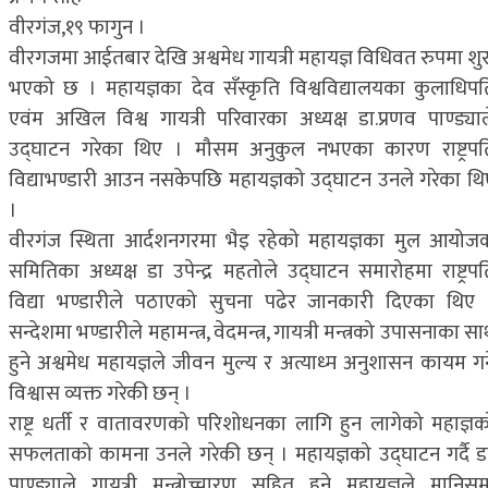
वीरगंज,१९ फागुन ।
वीरगजमा आईतबार देखि अश्वमेध गायत्री महायज्ञ विधिवत रुपमा शुर
भएको छ । महायज्ञका देव सँस्कृति विश्वविद्यालयका कुलाधिपत
एवंम अखिल विश्व गायत्री परिवारका अध्यक्ष डा.प्रणव पाण्ड्याल
उद्घाटन गरेका थिए । मौसम अनुकुल नभएका कारण राष्ट्रपत
विद्याभण्डारी आउन नसकेपछि महायज्ञको उद्घाटन उनले गरेका थि
।
वीरगंज स्थिता आर्दशनगरमा भैइ रहेको महायज्ञका मुल आयोज
समितिका अध्यक्ष डा उपेन्द्र महतोले उद्घाटन समारोहमा राष्ट्रपत
विद्या भण्डारीले पठाएको सुचना पढेर जानकारी दिएका थिए 
सन्देशमा भण्डारीले महामन्त्र, वेदमन्त्र, गायत्री मन्त्रको उपासनाका स
हुने अश्वमेध महायज्ञले जीवन मुल्य र अत्याध्म अनुशासन कायम गर्न
विश्वास व्यक्त गरेकी छन् ।
राष्ट्र धर्ती र वातावरणको परिशोधनका लागि हुन लागेको महाज्ञक
सफलताको कामना उनले गरेकी छन् । महायज्ञको उद्घाटन गर्दै डा
पाण्ड्याले गायत्री मन्त्रोच्चारण सहित हुने महायज्ञले मानिसम