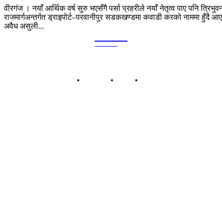
वीरगंज । नयाँ आर्थिक वर्ष सुरु भएसँगै पर्सा प्रहरीले नयाँ नेतृत्व पाए पनि त्रिभुव
राजमार्गअन्तर्गत ड्राइपोर्ट–परवानीपुर सडकखण्डमा कवाडी करको नाममा हुँदै आ
अवैध असुली...
Kalika
TIMES
हाम्रो बारेमा
बिज्ञापन
सम्पर्क
कालिका टाईम्स प्रा.लि.
बिरगंज-०८, पानीटंकी, पर्सा प्रदेश नं २, नेपाल
सूचना तथा प्रशारण विभागको दर्ता नं: ११८४/०७५-०७६
कार्यालय: बिरगंज-८, पानीटंकी, पर्सा
सम्पर्क: ९८५५०३५४५७ | ९८५५०३३१३५
इमेल: kalikatimesdaily@gmail.com
प्रबन्ध निर्देशक: छठु साह
सम्पादक: शम्भु कुमार सुमन