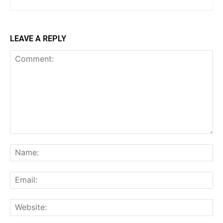
LEAVE A REPLY
Comment:
Na
Ema
Web