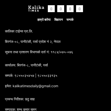
Kalika
TIMES
हाम्रो बारेमा
बिज्ञापन
सम्पर्क
कालिका टाईम्स प्रा.लि.
बिरगंज-०८, पानीटंकी, पर्सा प्रदेश नं २, नेपाल
सूचना तथा प्रशारण विभागको दर्ता नं: ११८४/०७५-०७६
कार्यालय: बिरगंज-८, पानीटंकी, पर्सा
सम्पर्क: ९८५५०३५४५७ | ९८५५०३३१३५
इमेल: kalikatimesdaily@gmail.com
प्रबन्ध निर्देशक: छठु साह
सम्पादक: शम्भु कुमार सुमन