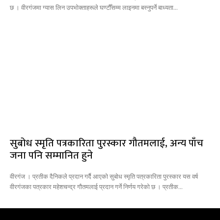
छ । वीरगंजमा ग्यास लिन उपभोक्ताहरूले घण्टौँसम्म लाइनमा बस्नुपर्ने बाध्यता...
सुबोध स्मृति पत्रकारिता पुरस्कार गौतमलाई, अन्य पाँच
जना पनि सम्मानित हुने
वीरगंज । प्रतीक दैनिकले प्रदान गर्दै आएको सुबोध स्मृति पत्रकारिता पुरस्कार यस वर्ष
वीरगंजका पत्रकार महेशचन्द्र गौतमलाई प्रदान गर्ने निर्णय गरेको छ । प्रतीक...