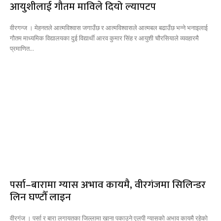
आयुशीलाई गौतम माविले दियो ल्यापटप
वीरगन्ज । मेहनतले आत्मविश्वास जगाउँछ र आत्मविश्वासले आत्मबल बढाउँछ भन्ने भनाइलाई
गौतम माध्यमिक विद्यालयका दुई विद्यार्थी आरव कुमार सिंह र आयुशी चौरसियाले व्यवहारमै
प्रमाणित...
पर्सा–बारामा ग्यास अभाव कायमै, वीरगंजमा सिलिन्डर
लिन घण्टौँ लाइन
वीरगंज । पर्सा र बारा लगायतका जिल्लामा खाना पकाउने एलपी ग्यासको अभाव कायमै रहेको