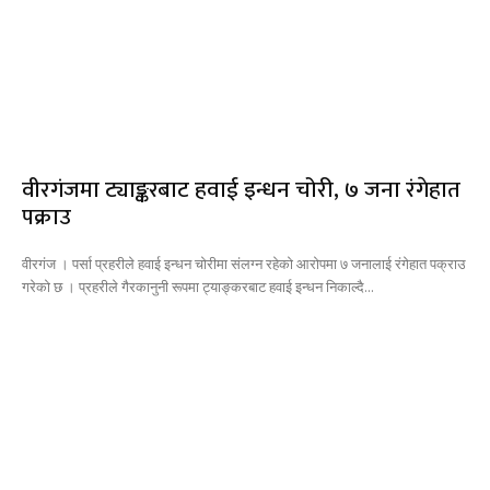
वीरगंजमा ट्याङ्करबाट हवाई इन्धन चोरी, ७ जना रंगेहात
पक्राउ
वीरगंज । पर्सा प्रहरीले हवाई इन्धन चोरीमा संलग्न रहेको आरोपमा ७ जनालाई रंगेहात पक्राउ
गरेको छ । प्रहरीले गैरकानुनी रूपमा ट्याङ्करबाट हवाई इन्धन निकाल्दै...