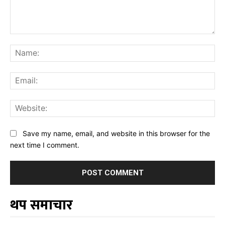
Comment:
Na
Ema
Web
Save my name, email, and website in this browser for the
next time I comment.
थप समाचार