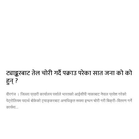
ट्याङ्करबाट तेल चोरी गर्दै पक्राउ परेका सात जना को को
हुन् ?
वीरगंज । जिल्ला प्रहरी कार्यालय पर्साले भारतको आईसीपी नाकाबाट नेपाल प्रवेश गरेको
पेट्रोलियम पदार्थ बोकेको ट्याङ्करबाट अनाधिकृत रूपमा इन्धन चोरी गरी बिक्री–वितरण गर्ने
कार्यमा...