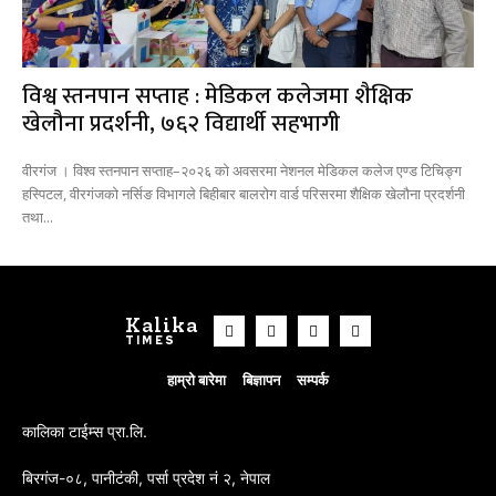
विश्व स्तनपान सप्ताह : मेडिकल कलेजमा शैक्षिक
खेलौना प्रदर्शनी, ७६२ विद्यार्थी सहभागी
वीरगंज । विश्व स्तनपान सप्ताह–२०२६ को अवसरमा नेशनल मेडिकल कलेज एण्ड टिचिङ्ग
हस्पिटल, वीरगंजकाे नर्सिङ विभागले बिहीबार बालरोग वार्ड परिसरमा शैक्षिक खेलौना प्रदर्शनी
तथा...
Kalika
TIMES
हाम्रो बारेमा
बिज्ञापन
सम्पर्क
कालिका टाईम्स प्रा.लि.
बिरगंज-०८, पानीटंकी, पर्सा प्रदेश नं २, नेपाल