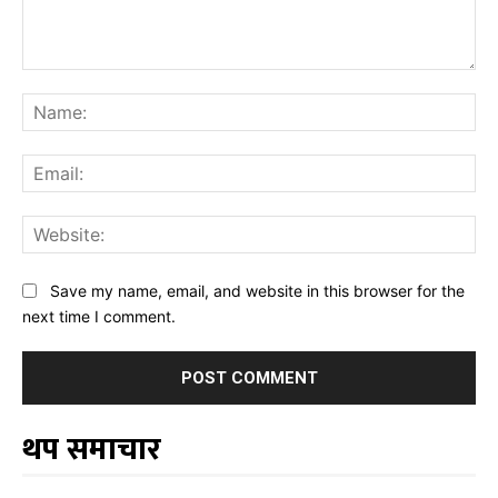
Comment:
Na
Ema
Web
Save my name, email, and website in this browser for the
next time I comment.
थप समाचार