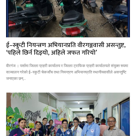
ई–स्कुटी नियन्त्रण अभियानप्रति वीरगञ्जवासी असन्तुष्ट,
‘पहिले छिर्न दिइयो, अहिले जफत गरियो’
वीरगंज । पर्सामा जिल्ला प्रहरी कार्यालय र जिल्ला ट्राफिक प्रहरी कार्यालयले संयुक्त रूपमा
सञ्चालन गरेको ई–स्कुटी चेकजाँच तथा नियन्त्रण अभियानप्रति स्थानीयवासीले असन्तुष्टि
जनाएका छन्...