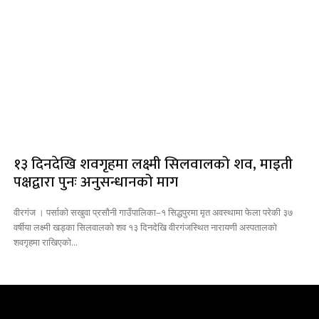
१३ दिनदेखि शवगृहमा लक्ष्मी सिलवालको शव, माइती
पक्षद्वारा पुनः अनुसन्धानको माग
वीरगंज । पर्साको सखुवा प्रसौनी गाउँपालिका–१ सिद्धपुरमा मृत अवस्थामा फेला परेकी ३७
वर्षीया लक्ष्मी खड्का सिलवालको शव १३ दिनदेखि वीरगंजस्थित नारायणी अस्पतालको
शवगृहमा राखिएको...