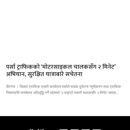
पर्सा ट्राफिककाे ‘माेटरसाइकल चालकसँग २ मिनेट’
अभियान, सुरक्षित यात्राबारे सचेतना
वीरगंज । जिल्ला ट्राफिक प्रहरी कार्यालय पर्साले सडक दुर्घटना न्यूनीकरण तथा ट्राफिक
नियमप्रति जनचेतना अभिवृद्धि गर्ने उद्देश्यले ‘२ पाङ्ग्रे सवारी चालकसँग २ मिनेट’ नामक...