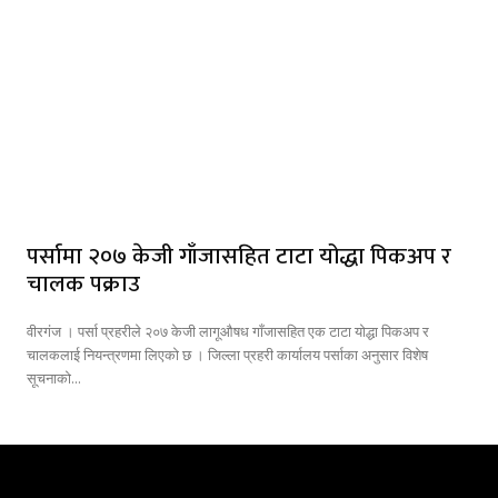
पर्सामा २०७ केजी गाँजासहित टाटा योद्धा पिकअप र
चालक पक्राउ
वीरगंज । पर्सा प्रहरीले २०७ केजी लागूऔषध गाँजासहित एक टाटा योद्धा पिकअप र
चालकलाई नियन्त्रणमा लिएको छ । जिल्ला प्रहरी कार्यालय पर्साका अनुसार विशेष
सूचनाको...