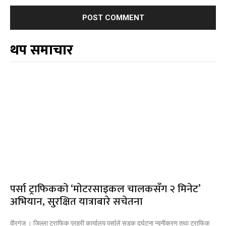
थप समाचार
पर्सा ट्राफिककाे ‘माेटरसाइकल चालकसँग २ मिनेट’
अभियान, सुरक्षित यात्राबारे सचेतना
वीरगंज । जिल्ला ट्राफिक प्रहरी कार्यालय पर्साले सडक दुर्घटना न्यूनीकरण तथा ट्राफिक