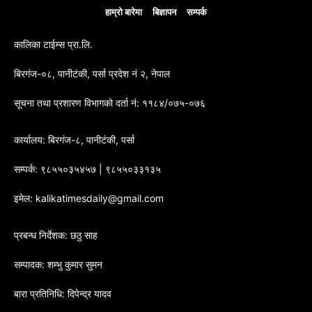
हाम्रो बारेमा
बिज्ञापन
सम्पर्क
कालिका टाईम्स प्रा.लि.
बिरगंज-०८, पानीटंकी, पर्सा प्रदेश नं २, नेपाल
सूचना तथा प्रशारण विभागको दर्ता नं: ११८४/०७५-०७६
कार्यालय: बिरगंज-८, पानीटंकी, पर्सा
सम्पर्क: ९८५५०३५४५७ | ९८५५०३३१३५
इमेल: kalikatimesdaily@gmail.com
प्रबन्ध निर्देशक: छठु साह
सम्पादक: शम्भु कुमार सुमन
बारा प्रतिनिधि: दिपेन्द्र यादव