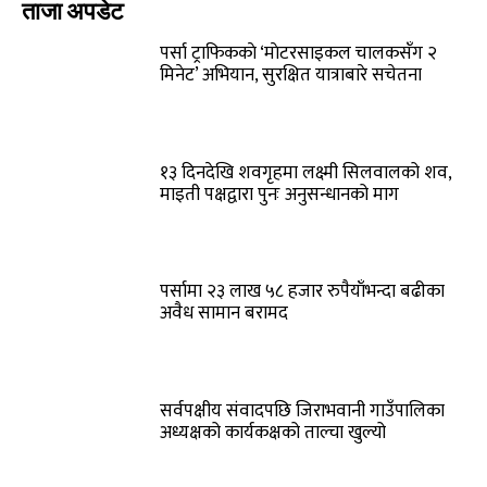
ताजा अपडेट
पर्सा ट्राफिककाे ‘माेटरसाइकल चालकसँग २
मिनेट’ अभियान, सुरक्षित यात्राबारे सचेतना
१३ दिनदेखि शवगृहमा लक्ष्मी सिलवालको शव,
माइती पक्षद्वारा पुनः अनुसन्धानको माग
पर्सामा २३ लाख ५८ हजार रुपैयाँभन्दा बढीका
अवैध सामान बरामद
सर्वपक्षीय संवादपछि जिराभवानी गाउँपालिका
अध्यक्षको कार्यकक्षको ताल्चा खुल्यो