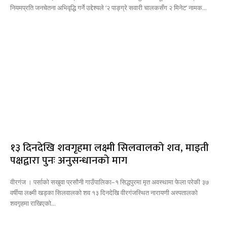
नियमप्रति जनचेतना अभिवृद्धि गर्ने उद्देश्यले ‘२ पाङ्ग्रे सवारी चालकसँग २ मिनेट’ नामक...
१३ दिनदेखि शवगृहमा लक्ष्मी सिलवालको शव, माइती
पक्षद्वारा पुनः अनुसन्धानको माग
वीरगंज । पर्साको सखुवा प्रसौनी गाउँपालिका–१ सिद्धपुरमा मृत अवस्थामा फेला परेकी ३७
वर्षीया लक्ष्मी खड्का सिलवालको शव १३ दिनदेखि वीरगंजस्थित नारायणी अस्पतालको
शवगृहमा राखिएको...