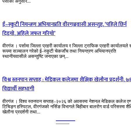
पर्साका अनुसार...
ई–स्कुटी नियन्त्रण अभियानप्रति वीरगञ्जवासी असन्तुष्ट, ‘पहिले छिर्न
दिइयो, अहिले जफत गरियो’
वीरगंज । पर्सामा जिल्ला प्रहरी कार्यालय र जिल्ला ट्राफिक प्रहरी कार्यालयले स
रूपमा सञ्चालन गरेको ई–स्कुटी चेकजाँच तथा नियन्त्रण अभियानप्रति
स्थानीयवासीले असन्तुष्टि जनाएका छन्...
विश्व स्तनपान सप्ताह : मेडिकल कलेजमा शैक्षिक खेलौना प्रदर्शनी, ७
विद्यार्थी सहभागी
वीरगंज । विश्व स्तनपान सप्ताह–२०२६ को अवसरमा नेशनल मेडिकल कलेज एण
टिचिङ्ग हस्पिटल, वीरगंजकाे नर्सिङ विभागले बिहीबार बालरोग वार्ड परिसरमा शैक
खेलौना प्रदर्शनी तथा...
Kalika
TIMES