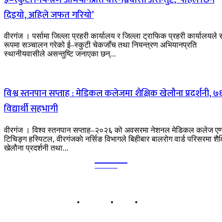
दिइयो, अहिले जफत गरियो’
वीरगंज । पर्सामा जिल्ला प्रहरी कार्यालय र जिल्ला ट्राफिक प्रहरी कार्यालयले स
रूपमा सञ्चालन गरेको ई–स्कुटी चेकजाँच तथा नियन्त्रण अभियानप्रति
स्थानीयवासीले असन्तुष्टि जनाएका छन्...
विश्व स्तनपान सप्ताह : मेडिकल कलेजमा शैक्षिक खेलौना प्रदर्शनी, ७
विद्यार्थी सहभागी
वीरगंज । विश्व स्तनपान सप्ताह–२०२६ को अवसरमा नेशनल मेडिकल कलेज एण
टिचिङ्ग हस्पिटल, वीरगंजकाे नर्सिङ विभागले बिहीबार बालरोग वार्ड परिसरमा शैक
खेलौना प्रदर्शनी तथा...
Kalika
TIMES
हाम्रो बारेमा
बिज्ञापन
सम्पर्क