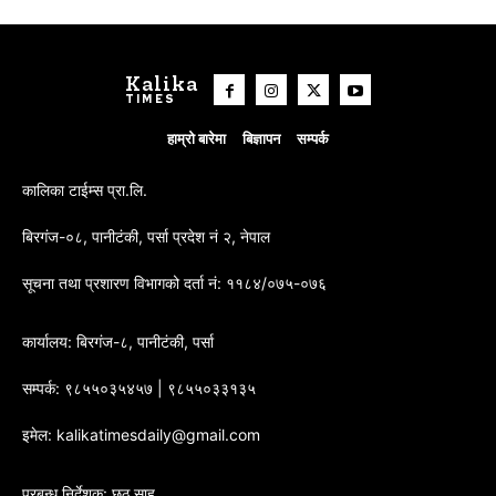
Kalika
TIMES
हाम्रो बारेमा
बिज्ञापन
सम्पर्क
कालिका टाईम्स प्रा.लि.
बिरगंज-०८, पानीटंकी, पर्सा प्रदेश नं २, नेपाल
सूचना तथा प्रशारण विभागको दर्ता नं: ११८४/०७५-०७६
कार्यालय: बिरगंज-८, पानीटंकी, पर्सा
सम्पर्क: ९८५५०३५४५७ | ९८५५०३३१३५
इमेल: kalikatimesdaily@gmail.com
प्रबन्ध निर्देशक: छठु साह