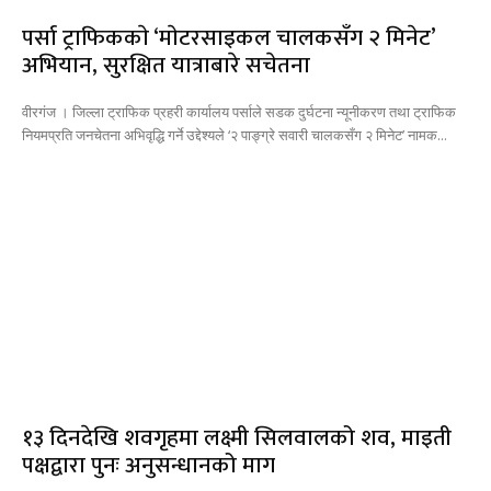
पर्सा ट्राफिककाे ‘माेटरसाइकल चालकसँग २ मिनेट’
अभियान, सुरक्षित यात्राबारे सचेतना
वीरगंज । जिल्ला ट्राफिक प्रहरी कार्यालय पर्साले सडक दुर्घटना न्यूनीकरण तथा ट्राफिक
नियमप्रति जनचेतना अभिवृद्धि गर्ने उद्देश्यले ‘२ पाङ्ग्रे सवारी चालकसँग २ मिनेट’ नामक...
१३ दिनदेखि शवगृहमा लक्ष्मी सिलवालको शव, माइती
पक्षद्वारा पुनः अनुसन्धानको माग