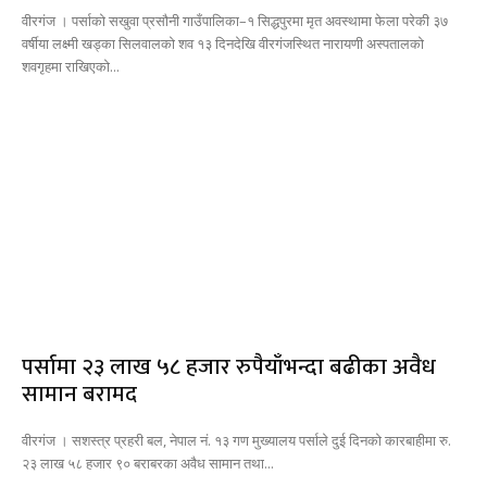
वीरगंज । पर्साको सखुवा प्रसौनी गाउँपालिका–१ सिद्धपुरमा मृत अवस्थामा फेला परेकी ३७
वर्षीया लक्ष्मी खड्का सिलवालको शव १३ दिनदेखि वीरगंजस्थित नारायणी अस्पतालको
शवगृहमा राखिएको...
पर्सामा २३ लाख ५८ हजार रुपैयाँभन्दा बढीका अवैध
सामान बरामद
वीरगंज । सशस्त्र प्रहरी बल, नेपाल नं. १३ गण मुख्यालय पर्साले दुई दिनको कारबाहीमा रु.
२३ लाख ५८ हजार ९० बराबरका अवैध सामान तथा...