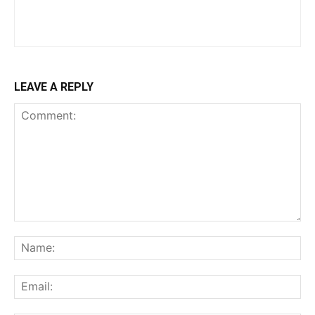
LEAVE A REPLY
Comment:
Na
Ema