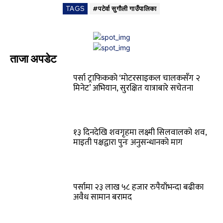
TAGS
#पटेर्वा सुगौली गाउँपालिका
ताजा अपडेट
पर्सा ट्राफिककाे ‘माेटरसाइकल चालकसँग २
मिनेट’ अभियान, सुरक्षित यात्राबारे सचेतना
१३ दिनदेखि शवगृहमा लक्ष्मी सिलवालको शव,
माइती पक्षद्वारा पुनः अनुसन्धानको माग
पर्सामा २३ लाख ५८ हजार रुपैयाँभन्दा बढीका
अवैध सामान बरामद