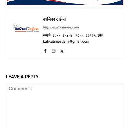
कालिका टाईम्स
https://kalikatimes.com
सम्पर्क: ९८५५०३५४५७ | ९८५५०३३१३५, इमेल:
kalikatimesdaily@gmail.com
LEAVE A REPLY