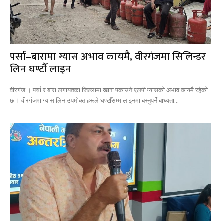
पर्सा–बारामा ग्यास अभाव कायमै, वीरगंजमा सिलिन्डर
लिन घण्टौँ लाइन
वीरगंज । पर्सा र बारा लगायतका जिल्लामा खाना पकाउने एलपी ग्यासको अभाव कायमै रहेको
छ । वीरगंजमा ग्यास लिन उपभोक्ताहरूले घण्टौँसम्म लाइनमा बस्नुपर्ने बाध्यता...