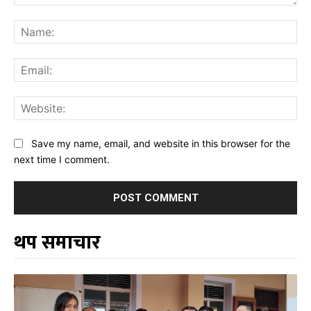
Comment:
Na
Ema
Web
Save my name, email, and website in this browser for the
next time I comment.
थप समाचार