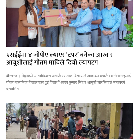
एसईईमा ४ जीपीए ल्याएर ‘टपर’ बनेका आरव र
आयुशीलाई गौतम माविले दियो ल्यापटप
वीरगन्ज । मेहनतले आत्मविश्वास जगाउँछ र आत्मविश्वासले आत्मबल बढाउँछ भन्ने भनाइलाई
गौतम माध्यमिक विद्यालयका दुई विद्यार्थी आरव कुमार सिंह र आयुशी चौरसियाले व्यवहारमै
प्रमाणित...