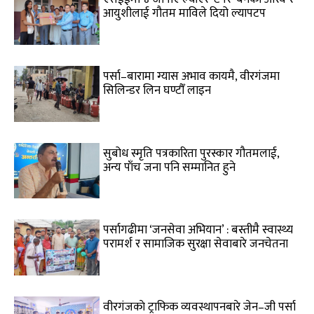
आयुशीलाई गौतम माविले दियो ल्यापटप
पर्सा–बारामा ग्यास अभाव कायमै, वीरगंजमा
सिलिन्डर लिन घण्टौँ लाइन
सुबोध स्मृति पत्रकारिता पुरस्कार गौतमलाई,
अन्य पाँच जना पनि सम्मानित हुने
पर्सागढीमा ‘जनसेवा अभियान’ : बस्तीमै स्वास्थ्य
परामर्श र सामाजिक सुरक्षा सेवाबारे जनचेतना
वीरगंजकाे ट्राफिक व्यवस्थापनबारे जेन–जी पर्सा