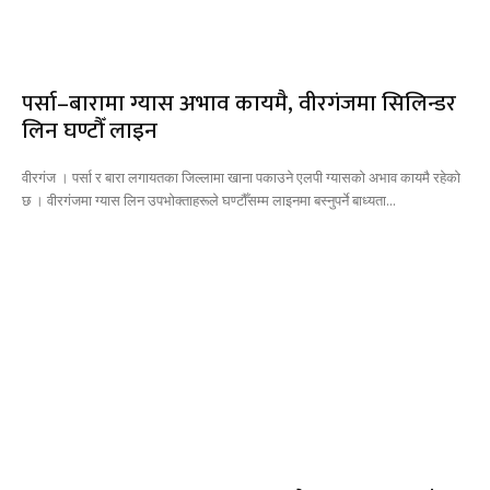
पर्सा–बारामा ग्यास अभाव कायमै, वीरगंजमा सिलिन्डर
लिन घण्टौँ लाइन
वीरगंज । पर्सा र बारा लगायतका जिल्लामा खाना पकाउने एलपी ग्यासको अभाव कायमै रहेको
छ । वीरगंजमा ग्यास लिन उपभोक्ताहरूले घण्टौँसम्म लाइनमा बस्नुपर्ने बाध्यता...