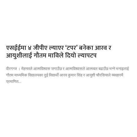
एसईईमा ४ जीपीए ल्याएर ‘टपर’ बनेका आरव र
आयुशीलाई गौतम माविले दियो ल्यापटप
वीरगन्ज । मेहनतले आत्मविश्वास जगाउँछ र आत्मविश्वासले आत्मबल बढाउँछ भन्ने भनाइलाई
गौतम माध्यमिक विद्यालयका दुई विद्यार्थी आरव कुमार सिंह र आयुशी चौरसियाले व्यवहारमै
प्रमाणित...