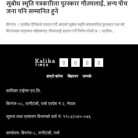
सुबोध स्मृति पत्रकारिता पुरस्कार गौतमलाई, अन्य पाँच
जना पनि सम्मानित हुने
वीरगंज । प्रतीक दैनिकले प्रदान गर्दै आएको सुबोध स्मृति पत्रकारिता पुरस्कार यस वर्ष
वीरगंजका पत्रकार महेशचन्द्र गौतमलाई प्रदान गर्ने निर्णय गरेको छ । प्रतीक...
Kalika
TIMES
हाम्रो बारेमा
बिज्ञापन
सम्पर्क
कालिका टाईम्स प्रा.लि.
बिरगंज-०८, पानीटंकी, पर्सा प्रदेश नं २, नेपाल
सूचना तथा प्रशारण विभागको दर्ता नं: ११८४/०७५-०७६
कार्यालय: बिरगंज-८, पानीटंकी, पर्सा