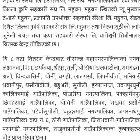
सहकारी सँस्था लि. हरपतगन्ज, पोखरीया नगरपालिकाको एक स्था
जिल्ला कृषि सहकारी संघ लि. महुवन, महुवन स्थितको न्यू मुस्का
टे«डर्स महुवन, प्रजापति उपभोक्ता सहकारी सँस्था लि. महुवन, सेढव
स्थित जिल्ला कृषि सहकारी संघ लि. महुवन तथा विरुवागुठीको लाग
जुनेली बचत तथा ऋण सहकारी सँस्था लि. वागेश्वरी तित्रौनाला
वितरक केन्द्र तोकिएको छ ।
यि ८ वटा वितरण केन्द्रबाट वीरगन्ज महानगरपालिकाको नगवा
लक्ष्मनवा, पिप्रा, छपकैया, श्रीपुर, मुर्ली, श्रीसिया खलवाटोला, रामगढव
अलौं, विन्दवासिनी, चोर्नी, वगही, लालपर्सा, लिपनीवीर्ता, मनियार
भवानीपुर, प्रसौनीवीर्ता, बहुअरी, सुगौली, हरपतगन्ज, उदयपुरघुर्म
कालिकामाई गाउँपालिका, पोखरीया नगरपालिका, पकहामैनपुर
छिपहरमाई गाउँपालिका, धोविनी गाउँपालिका, सखुवा प्रसौन
गाउँपालिका, पटेर्वासुगौली, बहुदरमाई नगरपालिका, जगरनाथपु
गाउँपालिका वडा नं. ६, ठोरी गाउँपालिका, जिराभवानी गाउँपालिका
पर्सागढी नगरपालिका, सखुवाप्रसौनी गाउँपालिकाका कृषकहरुल
वीउ प्राप्त गरेका छन् ।