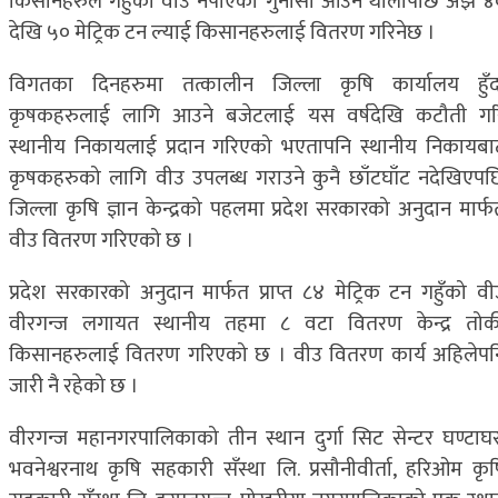
किसानहरुले गहुँको वीउ नपाएको गुनासो आउन थालोपछि अझै ४
देखि ५० मेट्रिक टन ल्याई किसानहरुलाई वितरण गरिनेछ ।
विगतका दिनहरुमा तत्कालीन जिल्ला कृषि कार्यालय हुँद
कृषकहरुलाई लागि आउने बजेटलाई यस वर्षदेखि कटौती गर
स्थानीय निकायलाई प्रदान गरिएको भएतापनि स्थानीय निकायबा
कृषकहरुको लागि वीउ उपलब्ध गराउने कुनै छाँटघाँट नदेखिएपछ
जिल्ला कृषि ज्ञान केन्द्रको पहलमा प्रदेश सरकारको अनुदान मार्फ
वीउ वितरण गरिएको छ ।
प्रदेश सरकारको अनुदान मार्फत प्राप्त ८४ मेट्रिक टन गहुँको वी
वीरगन्ज लगायत स्थानीय तहमा ८ वटा वितरण केन्द्र तोक
किसानहरुलाई वितरण गरिएको छ । वीउ वितरण कार्य अहिलेपन
जारी नै रहेको छ ।
वीरगन्ज महानगरपालिकाको तीन स्थान दुर्गा सिट सेन्टर घण्टाघर
भवनेश्वरनाथ कृषि सहकारी सँस्था लि. प्रसौनीवीर्ता, हरिओम कृष