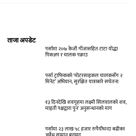
ताजा अपडेट
पर्सामा २०७ केजी गाँजासहित टाटा योद्धा
पिकअप र चालक पक्राउ
पर्सा ट्राफिककाे ‘माेटरसाइकल चालकसँग २
मिनेट’ अभियान, सुरक्षित यात्राबारे सचेतना
१३ दिनदेखि शवगृहमा लक्ष्मी सिलवालको शव,
माइती पक्षद्वारा पुनः अनुसन्धानको माग
पर्सामा २३ लाख ५८ हजार रुपैयाँभन्दा बढीका
अवैध सामान बरामद