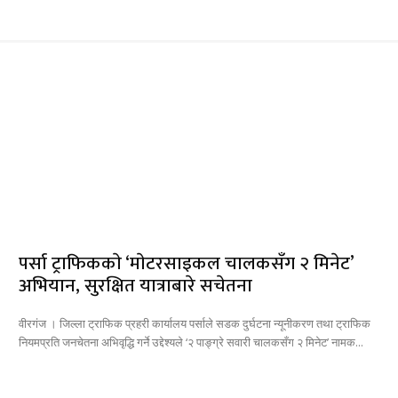
पर्सा ट्राफिककाे ‘माेटरसाइकल चालकसँग २ मिनेट’
अभियान, सुरक्षित यात्राबारे सचेतना
वीरगंज । जिल्ला ट्राफिक प्रहरी कार्यालय पर्साले सडक दुर्घटना न्यूनीकरण तथा ट्राफिक
नियमप्रति जनचेतना अभिवृद्धि गर्ने उद्देश्यले ‘२ पाङ्ग्रे सवारी चालकसँग २ मिनेट’ नामक...