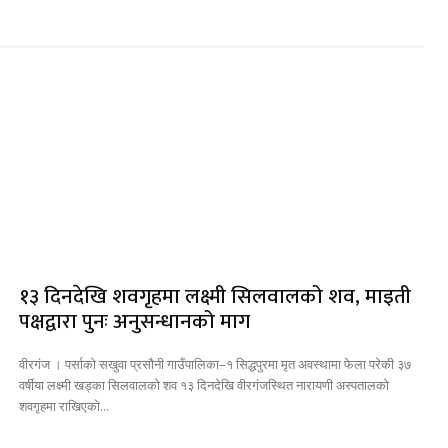
१३ दिनदेखि शवगृहमा लक्ष्मी सिलवालको शव, माइती
पक्षद्वारा पुनः अनुसन्धानको माग
वीरगंज । पर्साको सखुवा प्रसौनी गाउँपालिका–१ सिद्धपुरमा मृत अवस्थामा फेला परेकी ३७
वर्षीया लक्ष्मी खड्का सिलवालको शव १३ दिनदेखि वीरगंजस्थित नारायणी अस्पतालको
शवगृहमा राखिएको...