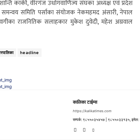
न्ति कार्की, वीरगंज उधोगवाणिज्य संघका अध्यक्ष एवं प्रदेश
्ला समन्वय समिति पर्साका संयोजक नेकमहमद अंसारी, नेपाल
सरावगीका राजनितिक सलाहकार मुकेश दुवेदी, महेश अग्रवाल
नरपालिका
headline
कालिका टाईम्स
https://kalikatimes.com
सम्पर्क: ९८५५०३५४५७ | ९८५५०३३१३५, इमेल