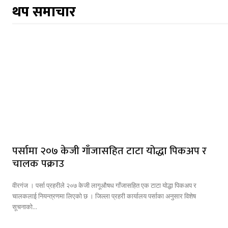
थप समाचार
पर्सामा २०७ केजी गाँजासहित टाटा योद्धा पिकअप र
चालक पक्राउ
वीरगंज । पर्सा प्रहरीले २०७ केजी लागूऔषध गाँजासहित एक टाटा योद्धा पिकअप र
चालकलाई नियन्त्रणमा लिएको छ । जिल्ला प्रहरी कार्यालय पर्साका अनुसार विशेष
सूचनाको...