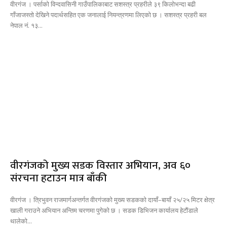
वीरगंज । पर्साको विन्दवासिनी गाउँपालिकाबाट सशस्त्र प्रहरीले ३९ किलोभन्दा बढी
गाँजाजस्तो देखिने पदार्थसहित एक जनालाई नियन्त्रणमा लिएको छ । सशस्त्र प्रहरी बल
नेपाल नं. १३...
वीरगंजको मुख्य सडक विस्तार अभियान, अव ६०
संरचना हटाउन मात्र बाँकी
वीरगंज । त्रिभुवन राजमार्गअन्तर्गत वीरगंजको मुख्य सडकको दायाँ–बायाँ २५/२५ मिटर क्षेत्र
खाली गराउने अभियान अन्तिम चरणमा पुगेको छ । सडक डिभिजन कार्यालय हेटौंडाले
थालेको...