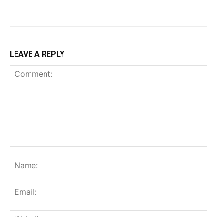
LEAVE A REPLY
Comment:
Na
Ema
Web