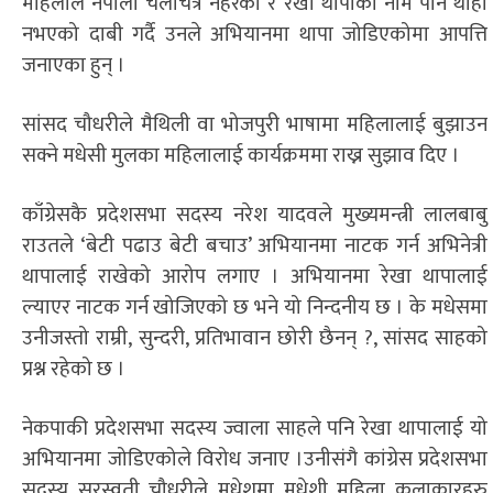
महिलाले नेपाली चलचित्र नहेरेको र रेखा थापाको नाम पनि थाहा
नभएको दाबी गर्दै उनले अभियानमा थापा जोडिएकोमा आपत्ति
जनाएका हुन् ।
सांसद चौधरीले मैथिली वा भोजपुरी भाषामा महिलालाई बुझाउन
सक्ने मधेसी मुलका महिलालाई कार्यक्रममा राख्न सुझाव दिए ।
काँग्रेसकै प्रदेशसभा सदस्य नरेश यादवले मुख्यमन्त्री लालबाबु
राउतले ‘बेटी पढाउ बेटी बचाउ’ अभियानमा नाटक गर्न अभिनेत्री
थापालाई राखेको आरोप लगाए । अभियानमा रेखा थापालाई
ल्याएर नाटक गर्न खोजिएको छ भने यो निन्दनीय छ । के मधेसमा
उनीजस्तो राम्री, सुन्दरी, प्रतिभावान छोरी छैनन् ?, सांसद साहको
प्रश्न रहेको छ ।
नेकपाकी प्रदेशसभा सदस्य ज्वाला साहले पनि रेखा थापालाई यो
अभियानमा जोडिएकोले विरोध जनाए ।उनीसंगै कांग्रेस प्रदेशसभा
सदस्य सरस्वती चौधरीले मधेशमा मधेशी महिला कलाकारहरु