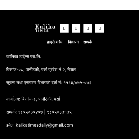
Kalika
TIMES
हाम्रो बारेमा
बिज्ञापन
सम्पर्क
कालिका टाईम्स प्रा.लि.
बिरगंज-०८, पानीटंकी, पर्सा प्रदेश नं २, नेपाल
सूचना तथा प्रशारण विभागको दर्ता नं: ११८४/०७५-०७६
कार्यालय: बिरगंज-८, पानीटंकी, पर्सा
सम्पर्क: ९८५५०३५४५७ | ९८५५०३३१३५
इमेल: kalikatimesdaily@gmail.com