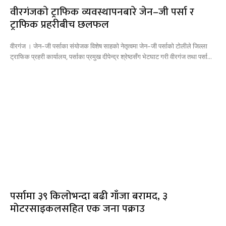
वीरगंजकाे ट्राफिक व्यवस्थापनबारे जेन–जी पर्सा र
ट्राफिक प्रहरीबीच छलफल
वीरगंज । जेन–जी पर्साका संयोजक विशेष साहको नेतृत्वमा जेन–जी पर्साको टोलीले जिल्ला
ट्राफिक प्रहरी कार्यालय, पर्साका प्रमुख दीपेन्द्र श्रेष्ठसँग भेटघाट गरी वीरगंज तथा पर्सा...
पर्सामा ३९ किलोभन्दा बढी गाँजा बरामद, ३
मोटरसाइकलसहित एक जना पक्राउ