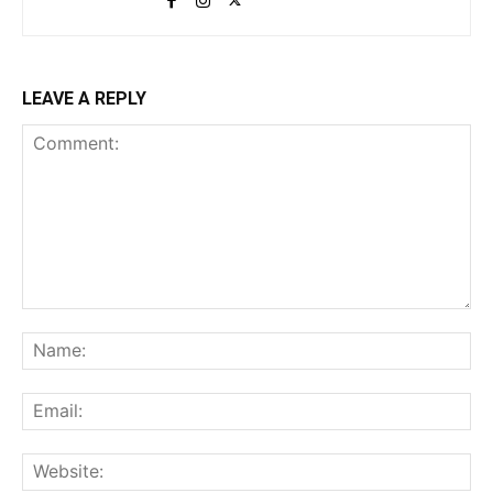
LEAVE A REPLY
Comment:
Na
Ema
Web