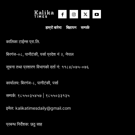
Kalika
TIMES
हाम्रो बारेमा
बिज्ञापन
सम्पर्क
कालिका टाईम्स प्रा.लि.
बिरगंज-०८, पानीटंकी, पर्सा प्रदेश नं २, नेपाल
सूचना तथा प्रशारण विभागको दर्ता नं: ११८४/०७५-०७६
कार्यालय: बिरगंज-८, पानीटंकी, पर्सा
सम्पर्क: ९८५५०३५४५७ | ९८५५०३३१३५
इमेल: kalikatimesdaily@gmail.com
प्रबन्ध निर्देशक: छठु साह