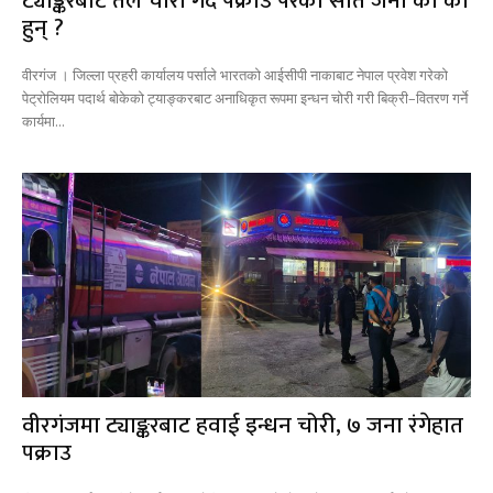
ट्याङ्करबाट तेल चोरी गर्दै पक्राउ परेका सात जना को को
हुन् ?
वीरगंज । जिल्ला प्रहरी कार्यालय पर्साले भारतको आईसीपी नाकाबाट नेपाल प्रवेश गरेको
पेट्रोलियम पदार्थ बोकेको ट्याङ्करबाट अनाधिकृत रूपमा इन्धन चोरी गरी बिक्री–वितरण गर्ने
कार्यमा...
वीरगंजमा ट्याङ्करबाट हवाई इन्धन चोरी, ७ जना रंगेहात
पक्राउ