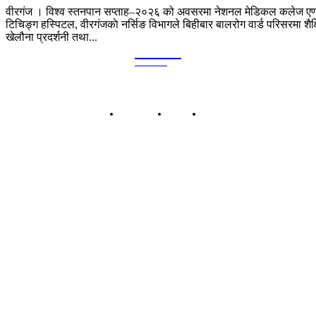
वीरगंज । विश्व स्तनपान सप्ताह–२०२६ को अवसरमा नेशनल मेडिकल कलेज एण
टिचिङ्ग हस्पिटल, वीरगंजकाे नर्सिङ विभागले बिहीबार बालरोग वार्ड परिसरमा शैक
खेलौना प्रदर्शनी तथा...
Kalika
TIMES
हाम्रो बारेमा
बिज्ञापन
सम्पर्क
कालिका टाईम्स प्रा.लि.
बिरगंज-०८, पानीटंकी, पर्सा प्रदेश नं २, नेपाल
सूचना तथा प्रशारण विभागको दर्ता नं: ११८४/०७५-०७६
कार्यालय: बिरगंज-८, पानीटंकी, पर्सा
सम्पर्क: ९८५५०३५४५७ | ९८५५०३३१३५
इमेल: kalikatimesdaily@gmail.com
प्रबन्ध निर्देशक: छठु साह
सम्पादक: शम्भु कुमार सुमन