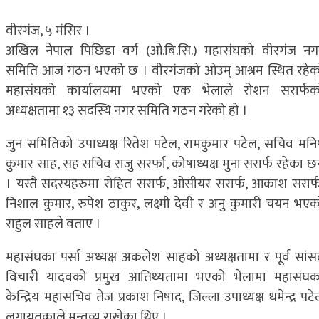
वीरगंज, ५ मंसिर ।
अखिल नेपाल पिछिडा वर्ग (ओ.बि.सि.) महासंघको वीरगंज नग
समिति आज गठन भएको छ । वीरगंजको ओउम् आश्रम स्थित रहेक
महासंघको कार्यालयमा भएको एक भेलाले रोशन सरार्फक
अध्यक्षतामा १३ सदस्यि नगर समिति गठन गरेको हो ।
जुन समितिको उपाध्यक्ष रितेश पटेल, रामकुमार पटेल, सचिव मनि
कुमार साह, सह सचिव राजु सरर्फा, कोषाध्यक्ष मुना सरार्फ रहेका छ
। यस्तै सदस्यहरुमा रोहित सरार्फ, ओसीयर सरार्फ, आकाश सरार्फ
निशाल कुमार, रुपेश ठाकुर, लक्ष्मी देवी र अनु कुमारी चयन भएक
राहुल साहले वताए ।
महासंघका पर्सा अध्यक्ष अकलेश साहको अध्यक्षतामा र पूर्व सांस
विचारी यादवको प्रमुख आतिथ्यतामा भएको भेलामा महासंघक
केन्द्रिय महासचिव तेज प्रकाश निषाद, जिल्ला उपाध्यक्ष धमेन्द्र पट
लगायतकाले मन्तव्य राखेका थिए ।