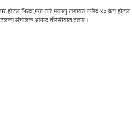
ारे होटल भिस्वा,एक तारे मकालु लगायत करिव ४० वटा होटल
उने होटलका संचालक आनन्द चौरसीयाले बताए ।