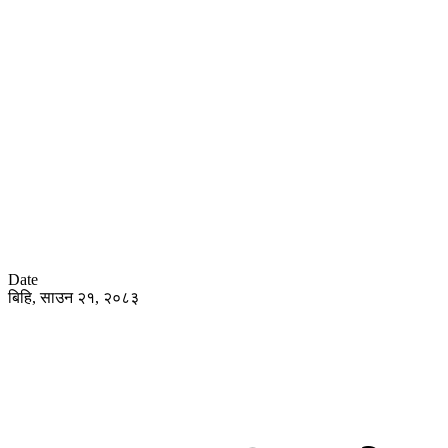
Date
बिहि, साउन २१, २०८३
हाेम
समा