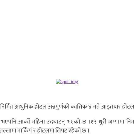
वनिर्मित आधुनिक होटल अन्नपुर्णको कात्तिक ४ गते आइतबार ह
 भएपनि आर्को महिना उदघाटन् भएको छ ।१५ धुरी जग्गामा नि
इँतल्लामा पार्किगं र होटलमा लिफ्ट रहेको छ ।