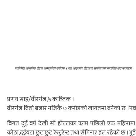
नवनिर्मित आधुनिक होटल अन्नपुर्णको कात्तिक ४ गते आइतबार होटलका संचालकका मातापिता बाट उदघाटन
प्रणय साह/वीरगंज,५ कात्र्तिक ।
वीरगंज विर्ता बजार नजिकै ७ करोडको लागतमा बनेको छ ।न
विगत दुई वर्ष देखी सो होटलका काम पछिलो एक महिनामा
कोठा,दुईवटा छुटाछुटै रेस्टुरेन्ट तथा सेमिनार हल रहेको छ ।भु