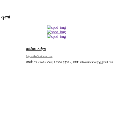
 खुल्यो
कालिका टाईम्स
https://kalikatimes.com
सम्पर्क: ९८५५०३५४५७ | ९८५५०३३१३५, इमेल: kalikatimesdaily@gmail.co