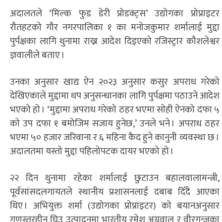
अदालतले ‘मिल्क फुड डेरी प्रोडक्ट्स’ उद्योगका प्रोप्राइटर
रौतहटको गौर नगरपालिका १ का मनोजकुमार शर्मालाई मुद्दा
पुर्पक्षका लागि थुनामा राख्न आदेश दिइएको रजिस्ट्रार कौशलेश्वर
ज्ञवालीले बताए ।
उनका अनुसार खाद्य ऐन २०२३ अनुसार कसुर अपराध गरेको
देखिएकाले मुद्दामा थप अनुसन्धानका लागि पुर्पक्षमा पठाउने आदेश
भएको हो । ‘मुद्दामा अपराध गरेको ठहर भएमा सोही ऐनको दफा ५
को उप दफा १ बमोजिम सजाय हुनेछ,’ उनले भने । अपराध ठहर
भएमा ५० हजार जरिवाना र ६ महिना कैद हुने कानुनी व्यवस्था छ ।
अदालतमा यस्तो मुद्दा पहिलोपटक दायर भएको हो ।
२२ दिन थुनामा रहेका शर्मालाई छुटाउन बहालवालामन्त्री,
पूर्वसांसदलगायतले स्थानीय प्रशासनलाई दबाब दिँदै आएका
थिए । अभियुक्त शर्मा (उद्योगका प्रोप्राइटर) को बयानअनुसार
गुणस्तरहीन घिउ उत्पादनमा भारतीय रमेश अग्रवाल र वीरगन्जका