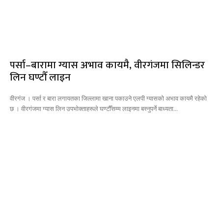
पर्सा–बारामा ग्यास अभाव कायमै, वीरगंजमा सिलिन्डर
लिन घण्टौँ लाइन
वीरगंज । पर्सा र बारा लगायतका जिल्लामा खाना पकाउने एलपी ग्यासको अभाव कायमै रहेको
छ । वीरगंजमा ग्यास लिन उपभोक्ताहरूले घण्टौँसम्म लाइनमा बस्नुपर्ने बाध्यता...