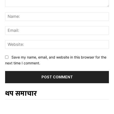
Comment:
Na
Ema
Web
Save my name, email, and website in this browser for the
next time I comment.
थप समाचार