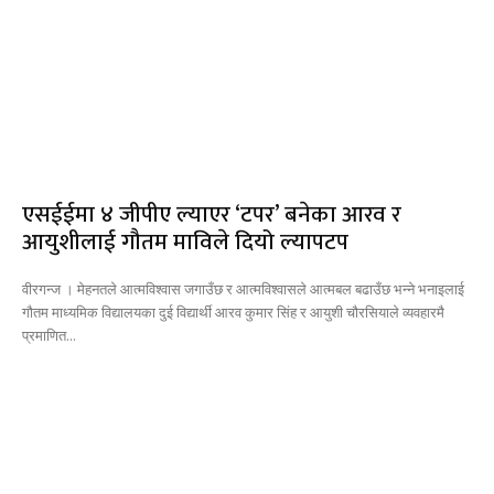
एसईईमा ४ जीपीए ल्याएर ‘टपर’ बनेका आरव र
आयुशीलाई गौतम माविले दियो ल्यापटप
वीरगन्ज । मेहनतले आत्मविश्वास जगाउँछ र आत्मविश्वासले आत्मबल बढाउँछ भन्ने भनाइलाई
गौतम माध्यमिक विद्यालयका दुई विद्यार्थी आरव कुमार सिंह र आयुशी चौरसियाले व्यवहारमै
प्रमाणित...