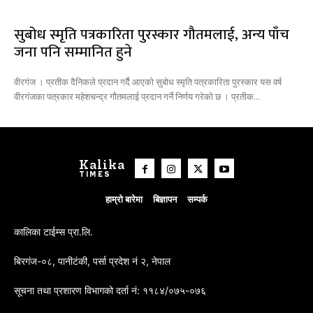
सुबोध स्मृति पत्रकारिता पुरस्कार गौतमलाई, अन्य पाँच
जना पनि सम्मानित हुने
वीरगंज । प्रतीक दैनिकले प्रदान गर्दै आएको सुबोध स्मृति पत्रकारिता पुरस्कार यस वर्ष
वीरगंजका पत्रकार महेशचन्द्र गौतमलाई प्रदान गर्ने निर्णय गरेको छ । प्रतीक...
Kalika
TIMES
हाम्रो बारेमा
बिज्ञापन
सम्पर्क
कालिका टाईम्स प्रा.लि.
बिरगंज-०८, पानीटंकी, पर्सा प्रदेश नं २, नेपाल
सूचना तथा प्रशारण विभागको दर्ता नं: ११८४/०७५-०७६