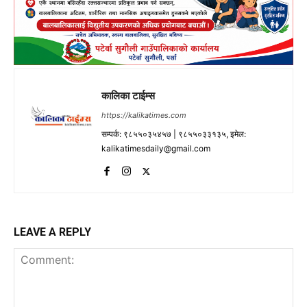
कालिका टाईम्स
https://kalikatimes.com
सम्पर्क: ९८५५०३५४५७ | ९८५५०३३१३५, इमेल:
kalikatimesdaily@gmail.com
LEAVE A REPLY