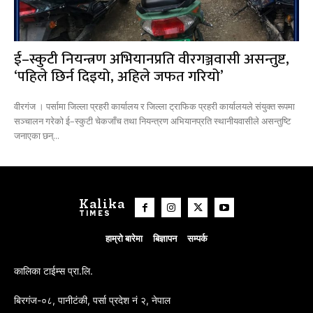
ई–स्कुटी नियन्त्रण अभियानप्रति वीरगञ्जवासी असन्तुष्ट,
‘पहिले छिर्न दिइयो, अहिले जफत गरियो’
वीरगंज । पर्सामा जिल्ला प्रहरी कार्यालय र जिल्ला ट्राफिक प्रहरी कार्यालयले संयुक्त रूपमा
सञ्चालन गरेको ई–स्कुटी चेकजाँच तथा नियन्त्रण अभियानप्रति स्थानीयवासीले असन्तुष्टि
जनाएका छन्...
Kalika
TIMES
हाम्रो बारेमा
बिज्ञापन
सम्पर्क
कालिका टाईम्स प्रा.लि.
बिरगंज-०८, पानीटंकी, पर्सा प्रदेश नं २, नेपाल