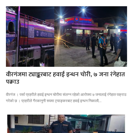
वीरगंजमा ट्याङ्करबाट हवाई इन्धन चोरी, ७ जना रंगेहात
पक्राउ
वीरगंज । पर्सा प्रहरीले हवाई इन्धन चोरीमा संलग्न रहेको आरोपमा ७ जनालाई रंगेहात पक्राउ
गरेको छ । प्रहरीले गैरकानुनी रूपमा ट्याङ्करबाट हवाई इन्धन निकाल्दै...