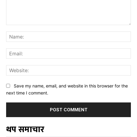
Comment:
Na
Ema
Web
Save my name, email, and website in this browser for the
next time I comment.
थप समाचार