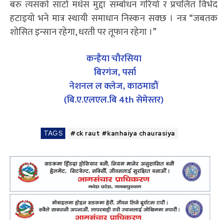
बरु त्यसको साटो मधेस मुद्दा सम्बोधन गरियो र प्रचलित विभेद
हटाइयो भने मात्र स्थायी समाधान निस्कन सक्छ । नत्र “जबतक
शोसित इन्सान रहेगा, धरती पर तूफान रहेगा ।”
कन्हैया चौरसिया
बिरगंज, पर्सा
नेशनल ल क्लेज, काठमाडौं
(बि.ए.एलएल.बि 4th सेमेस्तर)
TAGS
#ck raut #kanhaiya chaurasiya