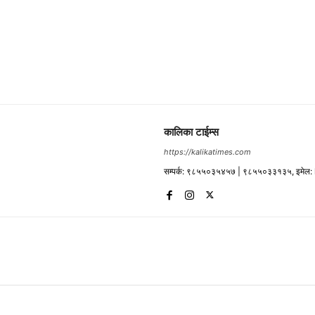
कालिका टाईम्स
https://kalikatimes.com
सम्पर्क: ९८५५०३५४५७ | ९८५५०३३१३५, इमेल