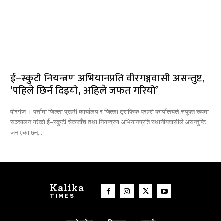
ई–स्कुटी नियन्त्रण अभियानप्रति वीरगञ्जवासी असन्तुष्ट,
‘पहिले छिर्न दिइयो, अहिले जफत गरियो’
वीरगंज । पर्सामा जिल्ला प्रहरी कार्यालय र जिल्ला ट्राफिक प्रहरी कार्यालयले संयुक्त रूपमा
सञ्चालन गरेको ई–स्कुटी चेकजाँच तथा नियन्त्रण अभियानप्रति स्थानीयवासीले असन्तुष्टि
जनाएका छन्...
Kalika
TIMES