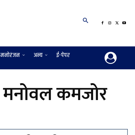
मनोरंजन
अन्य
ई-पेपर
को मनोवल कमजोर