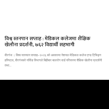
विश्व स्तनपान सप्ताह : मेडिकल कलेजमा शैक्षिक
खेलौना प्रदर्शनी, ७६२ विद्यार्थी सहभागी
वीरगंज । विश्व स्तनपान सप्ताह–२०२६ को अवसरमा नेशनल मेडिकल कलेज एण्ड टिचिङ्ग
हस्पिटल, वीरगंजकाे नर्सिङ विभागले बिहीबार बालरोग वार्ड परिसरमा शैक्षिक खेलौना प्रदर्शनी
तथा...