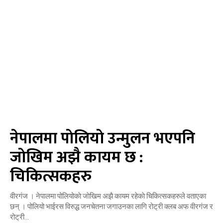
नेपालमा पाेलियाे उन्मुलन भएपनि
जाेखिम अझै कायम छ :
चिकित्सकहरु
वीरगंज । नेपालमा पोलियोकाे जाेखिम अझै कायम रहेकाे चिकित्सकहरुले वताएका
छन् । पोलियो भाईरस विरुद्ध जनचेतना जगाउनका लागि रोट्री क्लब अफ वीरगंज र
रोट्री...