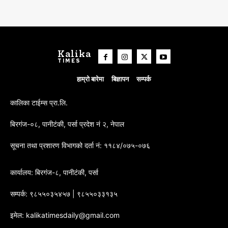
Kalika
TIMES
हाम्रो बारेमा
बिज्ञापन
सम्पर्क
कालिका टाईम्स प्रा.लि.
बिरगंज-०८, पानीटंकी, पर्सा प्रदेश नं २, नेपाल
सूचना तथा प्रशारण विभागको दर्ता नं: ११८४/०७५-०७६
कार्यालय: बिरगंज-८, पानीटंकी, पर्सा
सम्पर्क: ९८५५०३५४५७ | ९८५५०३३१३५
इमेल: kalikatimesdaily@gmail.com