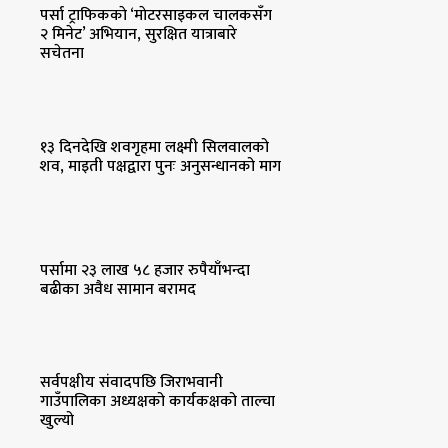
पर्सा ट्राफिककाे ‘माेटरसाइकल चालकसँग
२ मिनेट’ अभियान, सुरक्षित यात्राबारे
सचेतना
१३ दिनदेखि शवगृहमा लक्ष्मी सिलवालको
शव, माइती पक्षद्वारा पुनः अनुसन्धानको माग
पर्सामा २३ लाख ५८ हजार रुपैयाँभन्दा
बढीका अवैध सामान बरामद
सर्वपक्षीय संवादपछि जिराभवानी
गाउँपालिका अध्यक्षको कार्यकक्षको ताल्चा
खुल्यो