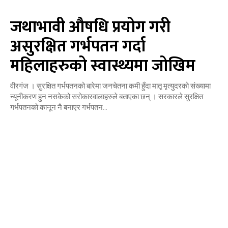
जथाभावी औषधि प्रयोग गरी
असुरक्षित गर्भपतन गर्दा
महिलाहरुको स्वास्थ्यमा जोखिम
वीरगंज । सुरक्षित गर्भपतनको बारेमा जनचेतना कमी हुँदा मातृ मृत्युदरको संख्यामा
न्यूनीकरण हुन नसकेको सरोकारवालाहरुले बताएका छन् । सरकारले सुरक्षित
गर्भपतनको कानून नै बनाएर गर्भपतन...