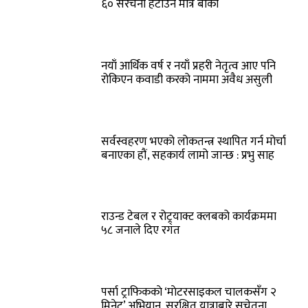
६० संरचना हटाउन मात्र बाँकी
नयाँ आर्थिक वर्ष र नयाँ प्रहरी नेतृत्व आए पनि
रोकिएन कवाडी करको नाममा अवैध असुली
सर्वस्वहरण भएको लोकतन्त्र स्थापित गर्न मोर्चा
बनाएका हौं, सहकार्य लामो जान्छ : प्रभु साह
राउन्ड टेबल र रोट्र्याक्ट क्लबको कार्यक्रममा
५८ जनाले दिए रगत
पर्सा ट्राफिककाे ‘माेटरसाइकल चालकसँग २
मिनेट’ अभियान, सुरक्षित यात्राबारे सचेतना