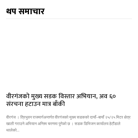
थप समाचार
वीरगंजको मुख्य सडक विस्तार अभियान, अव ६०
संरचना हटाउन मात्र बाँकी
वीरगंज । त्रिभुवन राजमार्गअन्तर्गत वीरगंजको मुख्य सडकको दायाँ–बायाँ २५/२५ मिटर क्षेत्र
खाली गराउने अभियान अन्तिम चरणमा पुगेको छ । सडक डिभिजन कार्यालय हेटौंडाले
थालेको...