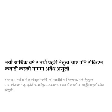
नयाँ आर्थिक वर्ष र नयाँ प्रहरी नेतृत्व आए पनि रोकिएन
कवाडी करको नाममा अवैध असुली
वीरगंज । नयाँ आर्थिक वर्ष सुरु भएसँगै पर्सा प्रहरीले नयाँ नेतृत्व पाए पनि त्रिभुवन
राजमार्गअन्तर्गत ड्राइपोर्ट–परवानीपुर सडकखण्डमा कवाडी करको नाममा हुँदै आएको अवैध
असुली...