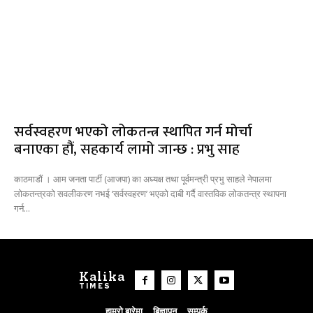
सर्वस्वहरण भएको लोकतन्त्र स्थापित गर्न मोर्चा
बनाएका हौं, सहकार्य लामो जान्छ : प्रभु साह
काठमाडौं । आम जनता पार्टी (आजपा) का अध्यक्ष तथा पूर्वमन्त्री प्रभु साहले नेपालमा
लोकतन्त्रको सवलीकरण नभई ‘सर्वस्वहरण’ भएको दाबी गर्दै वास्तविक लोकतन्त्र स्थापना
गर्न...
Kalika
TIMES
हाम्रो बारेमा
बिज्ञापन
सम्पर्क