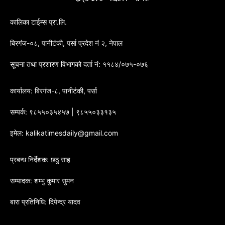
कालिका टाईम्स प्रा.लि.
बिरगंज-०८, पानीटंकी, पर्सा प्रदेश नं २, नेपाल
सूचना तथा प्रशारण विभागको दर्ता नं: ११८४/०७५-०७६
कार्यालय: बिरगंज-८, पानीटंकी, पर्सा
सम्पर्क: ९८५५०३५४५७ | ९८५५०३३१३५
इमेल: kalikatimesdaily@gmail.com
प्रबन्ध निर्देशक: छठु साह
सम्पादक: शम्भु कुमार सुमन
बारा प्रतिनिधि: दिपेन्द्र यादव