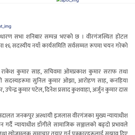
ो साधारण सभा शनिबार सम्पन्न भएको छ । वीरगंजस्थित होटल
ा १६ सदस्यीय नयाँ कार्यसमिति सर्वसम्मत रूपमा चयन गरेकाे
िवमा राकेश कुमार साह, सचिवमा ओमप्रकाश कुमार सराफ तथा
यसैगरी सदस्यहरूमा सुनिल कुमार ओझा, आरोहण साह, कनहिया
, उपेन्द्र कुमार पटेल, दिनेश प्रसाद कुशवाहा, अर्जुन कुमार दास
च अदालत जनकपुर अस्थायी इजलास वीरगंजका मुख्य न्यायाधीश
 गर्दै न्यायाधीश डाँगीले सामाजिक सञ्जालको बढ्दो प्रभावले
िलो तथा खोजमूलक समाचार तयार गर्न पत्रकारहरूलाई सुझाव दिए