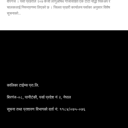
वीरगंज । पर्सा प्रहरीले २०७ केजी लागूऔषध गाँजासहित एक टाटा योद्धा पिकअप र
चालकलाई नियन्त्रणमा लिएको छ । जिल्ला प्रहरी कार्यालय पर्साका अनुसार विशेष
सूचनाको...
कालिका टाईम्स प्रा.लि.
बिरगंज-०८, पानीटंकी, पर्सा प्रदेश नं २, नेपाल
सूचना तथा प्रशारण विभागको दर्ता नं: ११८४/०७५-०७६