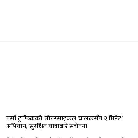
पर्सा ट्राफिककाे ‘माेटरसाइकल चालकसँग २ मिनेट’
अभियान, सुरक्षित यात्राबारे सचेतना