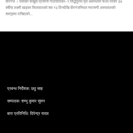
वीरगंज । पर्साको सखुवा प्रसौनी गाउँपालिका–१ सिद्धपुरमा मृत अवस्थामा फेला परेकी ३७
वर्षीया लक्ष्मी खड्का सिलवालको शव १३ दिनदेखि वीरगंजस्थित नारायणी अस्पतालको
शवगृहमा राखिएको...
प्रबन्ध निर्देशक: छठु साह
सम्पादक: शम्भु कुमार सुमन
बारा प्रतिनिधि: दिपेन्द्र यादव