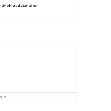
: kalikatimesdaily@gmail.com
Website: