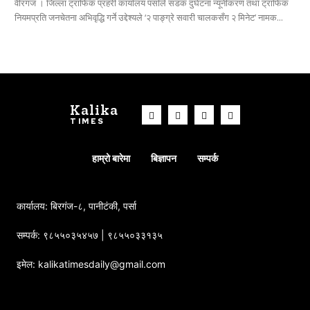
वीरगंज । जिल्ला ट्राफिक प्रहरी कार्यालय पर्साले सडक दुर्घटना न्यूनीकरण तथा ट्राफिक
नियमप्रति जनचेतना अभिवृद्धि गर्ने उद्देश्यले ‘२ पाङ्ग्रे सवारी चालकसँग २ मिनेट’ नामक...
Kalika
TIMES
हाम्रो बारेमा
बिज्ञापन
सम्पर्क
कार्यालय: बिरगंज-८, पानीटंकी, पर्सा
सम्पर्क: ९८५५०३५४५७ | ९८५५०३३१३५
इमेल: kalikatimesdaily@gmail.com