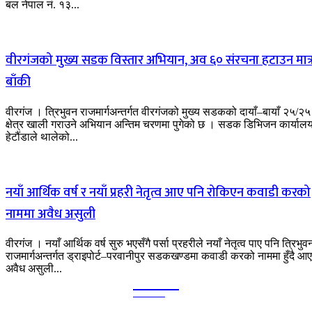
बल नेपाल नं. १३...
वीरगंजको मुख्य सडक विस्तार अभियान, अव ६० संरचना हटाउन मात्
बाँकी
वीरगंज । त्रिभुवन राजमार्गअन्तर्गत वीरगंजको मुख्य सडकको दायाँ–बायाँ २५/२५
क्षेत्र खाली गराउने अभियान अन्तिम चरणमा पुगेको छ । सडक डिभिजन कार्याल
हेटौंडाले थालेको...
नयाँ आर्थिक वर्ष र नयाँ प्रहरी नेतृत्व आए पनि रोकिएन कवाडी करको
नाममा अवैध असुली
वीरगंज । नयाँ आर्थिक वर्ष सुरु भएसँगै पर्सा प्रहरीले नयाँ नेतृत्व पाए पनि त्रिभुव
राजमार्गअन्तर्गत ड्राइपोर्ट–परवानीपुर सडकखण्डमा कवाडी करको नाममा हुँदै आ
अवैध असुली...
Kalika
TIMES