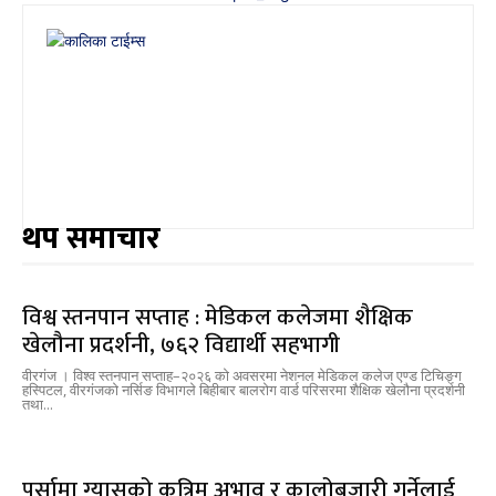
थप समाचार
विश्व स्तनपान सप्ताह : मेडिकल कलेजमा शैक्षिक
खेलौना प्रदर्शनी, ७६२ विद्यार्थी सहभागी
वीरगंज । विश्व स्तनपान सप्ताह–२०२६ को अवसरमा नेशनल मेडिकल कलेज एण्ड टिचिङ्ग
हस्पिटल, वीरगंजकाे नर्सिङ विभागले बिहीबार बालरोग वार्ड परिसरमा शैक्षिक खेलौना प्रदर्शनी
तथा...
पर्सामा ग्यासको कृत्रिम अभाव र कालोबजारी गर्नेलाई