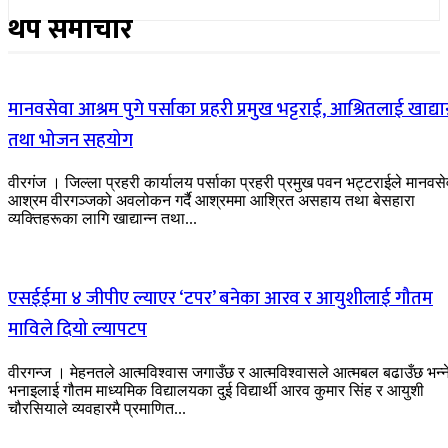
थप समाचार
मानवसेवा आश्रम पुगे पर्साका प्रहरी प्रमुख भट्टराई, आश्रितलाई खाद्यान
तथा भोजन सहयोग
वीरगंज । जिल्ला प्रहरी कार्यालय पर्साका प्रहरी प्रमुख पवन भट्टराईले मानवसे
आश्रम वीरगञ्जको अवलोकन गर्दै आश्रममा आश्रित असहाय तथा बेसहारा
व्यक्तिहरूका लागि खाद्यान्न तथा...
एसईईमा ४ जीपीए ल्याएर ‘टपर’ बनेका आरव र आयुशीलाई गौतम
माविले दियो ल्यापटप
वीरगन्ज । मेहनतले आत्मविश्वास जगाउँछ र आत्मविश्वासले आत्मबल बढाउँछ भन्न
भनाइलाई गौतम माध्यमिक विद्यालयका दुई विद्यार्थी आरव कुमार सिंह र आयुशी
चौरसियाले व्यवहारमै प्रमाणित...