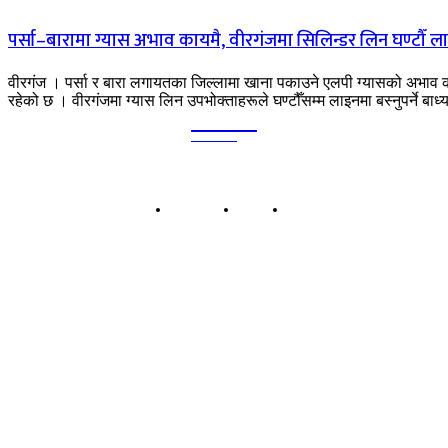
पर्सा–बारामा ग्यास अभाव कायमै, वीरगंजमा सिलिन्डर लिन घण्टौँ ल
वीरगंज । पर्सा र बारा लगायतका जिल्लामा खाना पकाउने एलपी ग्यासको अभाव 
रहेको छ । वीरगंजमा ग्यास लिन उपभोक्ताहरूले घण्टौँसम्म लाइनमा बस्नुपर्ने बाध्य
Kalika
TIMES
हाम्रो बारेमा
बिज्ञापन
सम्पर्क
कालिका टाईम्स प्रा.लि.
बिरगंज-०८, पानीटंकी, पर्सा प्रदेश नं २, नेपाल
सूचना तथा प्रशारण विभागको दर्ता नं: ११८४/०७५-०७६
कार्यालय: बिरगंज-८, पानीटंकी, पर्सा
सम्पर्क: ९८५५०३५४५७ | ९८५५०३३१३५
इमेल: kalikatimesdaily@gmail.com